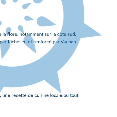
 la flore, notamment sur la côte sud,
i par Richelieu et renforcé par Vauban
, une recette de cuisine locale ou tout