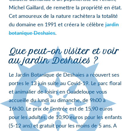
Michel Gaillard, de remettre la propriété en état.
Cet amoureux de la nature rachètera la totalité
du domaine en 1991 et créera le célèbre
jardin
botanique Deshaies
.
Que peut-on visiter et voir
au jardin Deshaies ?
Le Jardin Botanique de Deshaies a réouvert ses
portes le 13 juin suite au Covid-19. Le parc floral
et animalier de loisirs en Guadeloupe vous
accueille du lundi au dimanche, de 9h00 à
16h30. Le prix de l’entrée est de 15,90 euros
pour les adultes, de 10,90 euros pour les enfants
(5-12 ans) et gratuit pour les moins de 5 ans. A