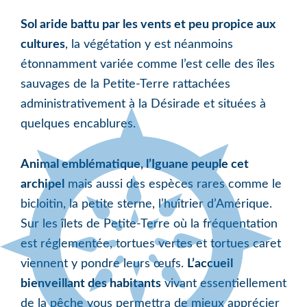
Sol aride battu par les vents et peu propice aux
cultures
, la végétation y est néanmoins
étonnamment variée comme l’est celle des îles
sauvages de la Petite-Terre rattachées
administrativement à la Désirade et situées à
quelques encablures.
Animal emblématique, l’Iguane peuple cet
archipel
mais aussi des espèces rares comme le
bicloitin, la petite sterne, l’huîtrier d’Amérique.
Sur les îlets de Petite-Terre où la fréquentation
est réglementée, tortues vertes et tortues caret
viennent y pondre leurs œufs.
L’accueil
bienveillant des habitants
vivant essentiellement
de la pêche vous permettra de mieux apprécier