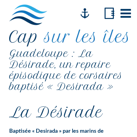
Passer
Passer
Passer
à
au
au
la
contenu
pied
navigation
principal
de
principale
page
Cap
Guadeloupe : La
Comment
sur
changer
les
Désirade, un repaire
îles
de
épisodique de corsaires
vie
baptisé « Desirada »
voilier
&
Camping
La Désirade
car
Baptisée « Desirada » par les marins de