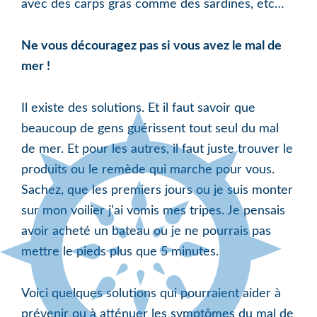
avec des carps gras comme des sardines, etc…
Ne vous découragez pas si vous avez le mal de
mer !
Il existe des solutions. Et il faut savoir que
beaucoup de gens guérissent tout seul du mal
de mer. Et pour les autres, il faut juste trouver le
produits ou le remède qui marche pour vous.
Sachez, que les premiers jours ou je suis monter
sur mon voilier j’ai vomis mes tripes. Je pensais
avoir acheté un bateau ou je ne pourrais pas
mettre le pieds plus que 5 minutes.
Voici quelques solutions qui pourraient aider à
prévenir ou à atténuer les symptômes du mal de