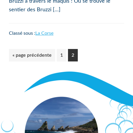
Bruzzi à travers le maquis ! Où se trouve le
sentier des Bruzzi […]
Classé sous :
La Corse
Aller
Aller
Aller
«
page précédente
1
2
à
à
à
la
la
la
page
page