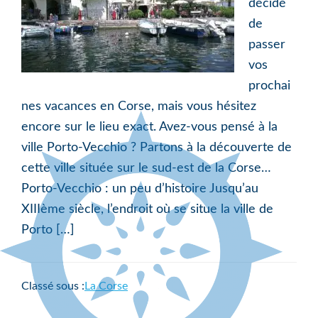
décidé
de
passer
vos
prochai
nes vacances en Corse, mais vous hésitez
encore sur le lieu exact. Avez-vous pensé à la
ville Porto-Vecchio ? Partons à la découverte de
cette ville située sur le sud-est de la Corse…
Porto-Vecchio : un peu d’histoire Jusqu’au
XIIIème siècle, l’endroit où se situe la ville de
Porto […]
Classé sous :
La Corse