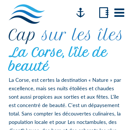
Passer
Passer
Passer
à
au
au
la
contenu
pied
navigation
principal
de
principale
page
Cap
La Corse, l'île de
Comment
sur
changer
les
beauté
îles
de
vie
La Corse, est certes la destination « Nature » par
voilier
excellence, mais ses nuits étoilées et chaudes
&
sont aussi propices aux sorties et aux fêtes. L'île
Camping
est concentré de beauté. C'est un dépaysement
car
total. Sans compter les découvertes culinaires, la
population locale et pour Les noctambules, des