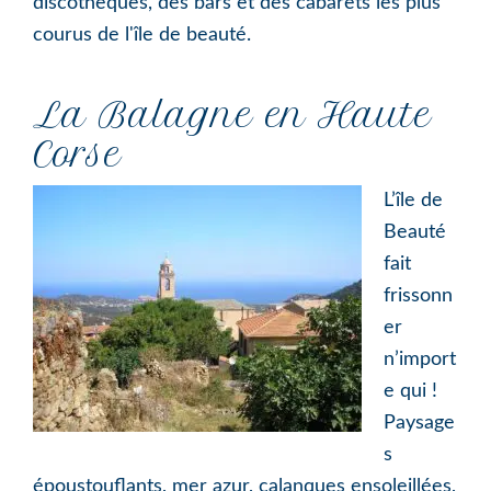
discothèques, des bars et des cabarets les plus
courus de l'île de beauté.
La Balagne en Haute
Corse
L’île de
Beauté
fait
frissonn
er
n’import
e qui !
Paysage
s
époustouflants, mer azur, calanques ensoleillées,