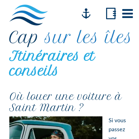
Passer
Passer
Passer
à
au
au
la
contenu
pied
navigation
principal
de
principale
page
Cap
Itinéraires et
Comment
sur
changer
les
conseils
îles
de
vie
voilier
Où louer une voiture à
&
Saint Martin ?
Camping
car
Si vous
passez
vos