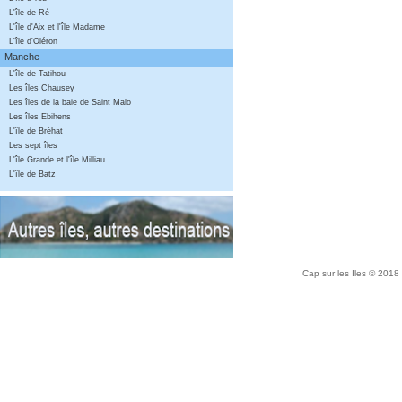
L'île de Ré
L'île d'Aix et l'île Madame
L'île d'Oléron
Manche
L'île de Tatihou
Les îles Chausey
Les îles de la baie de Saint Malo
Les îles Ebihens
L'île de Bréhat
Les sept îles
L'île Grande et l'île Milliau
L'île de Batz
Cap sur les Iles © 2018