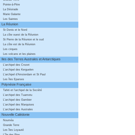
Pointe-à-Pitre
La Désirade
Marie Galante
Les Saintes
La Réunion
St Denis et le Nord
La côte ouest de la Réunion
St Pierre de la Réunion et le sud
La côte est de la Réunion
Les cirques
Les volcans et les plaines
Iles des Terres Australes et Antarctiques
L'archipel des Crozet
L'archipel des Kerguelen
L'archipel d'Amsterdam et St Paul
Les îles Eparses
Polynésie Française
Tahiti et l'archipel de la Société
L'archipel des Tuamotu
L'archipel des Gambier
L'archipel des Marquises
L'archipel des Australes
Nouvelle Calédonie
Nouméa
Grande Terre
Les îles Loyauté
L'île des Pins