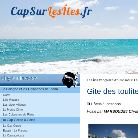
CapSur
LesÎles
.fr
Les îles françaises d'outre mer > 
Gite des toulit
La Balagne et les Calanches de Piana
Calvi
L'Ile Rousse
Hôtels / Locations
Les vieux villages
Le Monte Cinto
Posté par
MARSOUDET Chris
Les Calanches de Piana
Du Cap Corse à Corte
Le Cap Corse
Bastia - La Marana
La Castagniccia