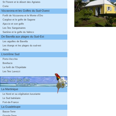
St Florent et le désert des Agriates
Corte
Vizzavona et les Golfes du Sud-Ouest
Forêt de Vizzavona et le Monte d'Oro
Cargèse et le golfe de Sagone
Ajaccio et son golfe
Les îles Sanguinaires
Sartène et le golfe du Valinco
De Bavella aux plages du Sud-Est
Les aiguilles de Bavella
Les étangs et les plages du sud-est
Aléria
L'extrême Sud
Porto-Vecchio
Bonifacio
La forêt de l'Ospédale
Les îles Lavezzi
La Martinique
Le Nord et sa végétation luxuriante
Le Sud balnéaire
Fort-de-France
La Guadeloupe
Basse-Terre
Grande-Terre