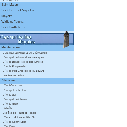
Saint-Martin
Saint-Pierre et Miquelon
Mayotte
Wallis et Futuna
Saint-Barthélémy
Méditerranée
L'archipel du Frioul et du Château d'If
L'archipel de Riou et les calanques
L'île de Bendor et l'île des Embiez
L'île de Porquerolles
L'île de Port Cros et l'île du Levant
Les îles de Lérins
Atlantique
L'île d'Ouessant
L'archipel de Molène
L'île de Sein
L'archipel de Glénan
L'île de Groix
Belle Île
Les îles de Houat et Hoedic
L'île aux Moines et l'île d'Arz
L'île de Noirmoutier
L'île d'Yeu