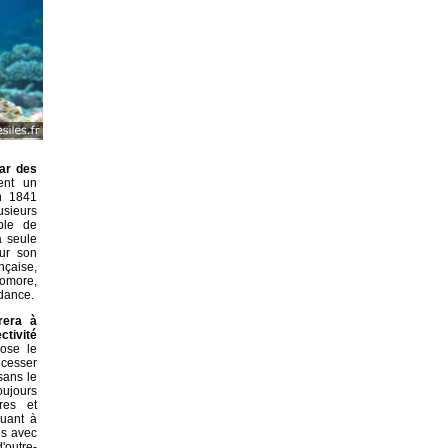
ar des
ent un
en 1841
sieurs
mble de
a seule
ur son
nçaise,
Comore,
ndance.
rera à
ctivité
ose le
 cesser
sans le
ujours
res et
quant à
is avec
'outre-