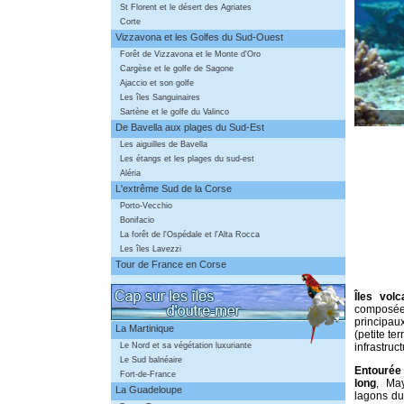
St Florent et le désert des Agriates
Corte
Vizzavona et les Golfes du Sud-Ouest
Forêt de Vizzavona et le Monte d'Oro
Cargèse et le golfe de Sagone
Ajaccio et son golfe
Les îles Sanguinaires
Sartène et le golfe du Valinco
De Bavella aux plages du Sud-Est
Les aiguilles de Bavella
Les étangs et les plages du sud-est
Aléria
L'extrême Sud de la Corse
Porto-Vecchio
Bonifacio
La forêt de l'Ospédale et l'Alta Rocca
Les îles Lavezzi
Tour de France en Corse
Îles vol
composée
principa
La Martinique
(petite te
Le Nord et sa végétation luxuriante
infrastruct
Le Sud balnéaire
Entourée 
Fort-de-France
long
, Ma
La Guadeloupe
lagons du