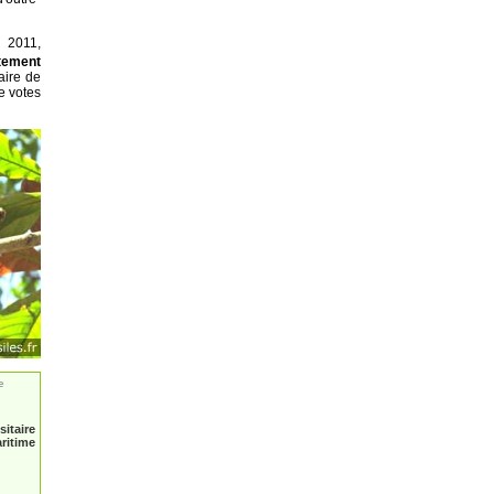
 2011,
ement
aire de
e votes
e
taire
ritime