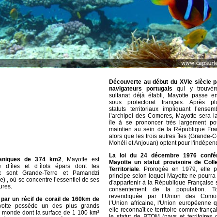
Découverte au début du XVIe siècle p
navigateurs portugais
qui y trouvèr
sultanat déjà établi, Mayotte passe 
sous protectorat français. Après plu
statuts territoriaux impliquant l’ense
l’archipel des Comores, Mayotte sera l
île à se prononcer très largement po
maintien au sein de la République Fra
alors que les trois autres îles (Grande-
Mohéli et Anjouan) optent pour l'indépe
La loi du 24 décembre 1976 confé
caniques de 374 km2
, Mayotte est
Mayotte un statut provisoire de Colle
 d’îles et d’îlots épars dont les
Territoriale
. Prorogée en 1979, elle p
ux sont Grande-Terre et Pamandzi
principe selon lequel Mayotte ne pourra
rre) , où se concentre l’essentiel de ses
d'appartenir à la République Française 
ures.
consentement de la population. To
revendiquée par l’Union des Como
par un récif de corail de 160km de
l’Union africaine, l'Union européenne 
yotte possède un des plus grands
elle reconnaît ce territoire comme frança
 monde dont la surface de 1 100 km²
le statut de PTOM (pays et territoires d