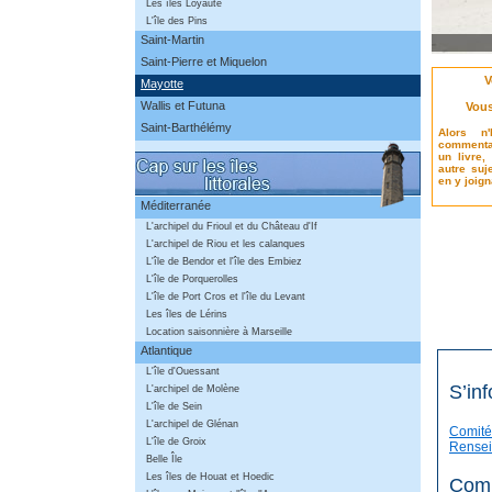
Les îles Loyauté
L'île des Pins
Saint-Martin
Saint-Pierre et Miquelon
V
Mayotte
Wallis et Futuna
Vous
Saint-Barthélémy
Alors n
commentai
un livre,
autre suje
en y joig
Méditerranée
L'archipel du Frioul et du Château d'If
L'archipel de Riou et les calanques
L'île de Bendor et l'île des Embiez
L'île de Porquerolles
L'île de Port Cros et l'île du Levant
Les îles de Lérins
Location saisonnière à Marseille
Atlantique
L'île d'Ouessant
S’inf
L'archipel de Molène
L'île de Sein
L'archipel de Glénan
Comité
L'île de Groix
Rensei
Belle Île
Les îles de Houat et Hoedic
Comm