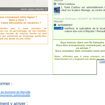
Mayotte
Hôtel Caribou
L 'hotel Caribou est admirablement 
situé sur la place Mariage, au centre de 
ous connaissez cette région ?
Posté par Dominique JACQUET de MAMOUD
Vous y vivez ?
Mayotte
 l'avez découverte en vacances ?
INTERRENT
'hésitez pas à nous envoyer un
InteRent, le spécialiste de la loca
re sur un personnage, un lieu insolite,
voiture low-cost à Mayotte ! Renault 
 une recette de cuisine locale ou tout
t qui mériterait un éclairage particulier
nant une photo ou une vidéo.
Vous exercez dans une île française
Vous êtes entrepreneur, commerçant, ar
ou artisan ?
Vous souhaitez faire connaitre votre acti
Alors, n'hésitez pas à nous envoyer un 
rédactionnel en y joignant une photo ou une
Lien
ormer :
 du tourisme de Mayotte
gnements administratifs
ent y arriver :