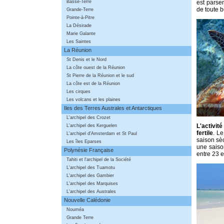
Basse-Terre
est parse
de toute b
Grande-Terre
Pointe-à-Pitre
La Désirade
Marie Galante
Les Saintes
La Réunion
St Denis et le Nord
La côte ouest de la Réunion
St Pierre de la Réunion et le sud
La côte est de la Réunion
Les cirques
Les volcans et les plaines
Iles des Terres Australes et Antarctiques
L'archipel des Crozet
L'activit
L'archipel des Kerguelen
fertile
. L
L'archipel d'Amsterdam et St Paul
saison sè
Les îles Eparses
une saiso
Polynésie Française
entre 23 e
Tahiti et l'archipel de la Société
L'archipel des Tuamotu
L'archipel des Gambier
L'archipel des Marquises
L'archipel des Australes
Nouvelle Calédonie
Nouméa
Grande Terre