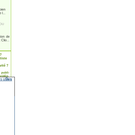
bien
l...
ZOU
tion de
Clio...
 ?
tiste
vité ?
publi-
 vidéo.
s ut
îles