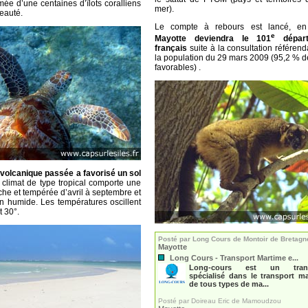
mée d’une centaines d’îlots coralliens
mer).
eauté.
L
e compte à rebours est lancé, en
e
Mayotte deviendra le 101
départ
français
suite à la consultation référend
la population du 29 mars 2009 (95,2 % d
favorables) .
é volcanique passée a favorisé un sol
e climat de type tropical comporte une
che et tempérée d’avril à septembre et
n humide. Les températures oscillent
t 30°.
Posté par Long Cours de Montoir de Bretagn
Mayotte
Long Cours - Transport Martime e...
Long-cours est un transi
spécialisé dans le transport ma
de tous types de ma...
Posté par Doireau Eric de Mamoudzou