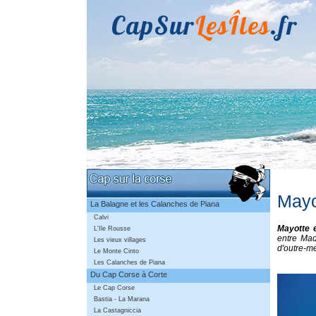
CapSur
LesÎles
.fr
Mayo
La Balagne et les Calanches de Piana
Calvi
Mayotte 
L'Ile Rousse
entre Mad
Les vieux villages
d'outre-m
Le Monte Cinto
Les Calanches de Piana
Du Cap Corse à Corte
Le Cap Corse
Bastia - La Marana
La Castagniccia