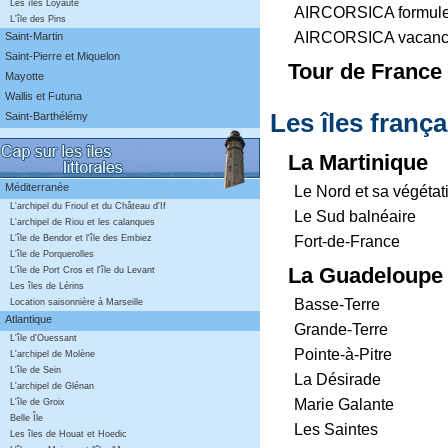
Les îles Loyauté
AIRCORSICA formule 
L'île des Pins
AIRCORSICA vacances
Saint-Martin
Saint-Pierre et Miquelon
Tour de France
Mayotte
Wallis et Futuna
Les îles franç
Saint-Barthélémy
La Martinique
Méditerranée
Le Nord et sa végétat
L'archipel du Frioul et du Château d'If
Le Sud balnéaire
L'archipel de Riou et les calanques
Fort-de-France
L'île de Bendor et l'île des Embiez
L'île de Porquerolles
La Guadeloupe
L'île de Port Cros et l'île du Levant
Les îles de Lérins
Basse-Terre
Location saisonnière à Marseille
Atlantique
Grande-Terre
L'île d'Ouessant
Pointe-à-Pitre
L'archipel de Molène
L'île de Sein
La Désirade
L'archipel de Glénan
Marie Galante
L'île de Groix
Belle Île
Les Saintes
Les îles de Houat et Hoedic