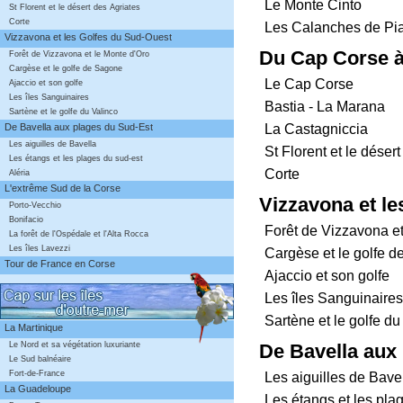
Le Monte Cinto
St Florent et le désert des Agriates
Corte
Les Calanches de Pi
Vizzavona et les Golfes du Sud-Ouest
Du Cap Corse à
Forêt de Vizzavona et le Monte d'Oro
Cargèse et le golfe de Sagone
Le Cap Corse
Ajaccio et son golfe
Les îles Sanguinaires
Bastia - La Marana
Sartène et le golfe du Valinco
La Castagniccia
De Bavella aux plages du Sud-Est
Les aiguilles de Bavella
St Florent et le déser
Les étangs et les plages du sud-est
Corte
Aléria
L'extrême Sud de la Corse
Vizzavona et l
Porto-Vecchio
Bonifacio
Forêt de Vizzavona et
La forêt de l'Ospédale et l'Alta Rocca
Les îles Lavezzi
Cargèse et le golfe 
Tour de France en Corse
Ajaccio et son golfe
Les îles Sanguinaires
Sartène et le golfe du
La Martinique
Le Nord et sa végétation luxuriante
De Bavella aux
Le Sud balnéaire
Fort-de-France
Les aiguilles de Bave
La Guadeloupe
Les étangs et les pla