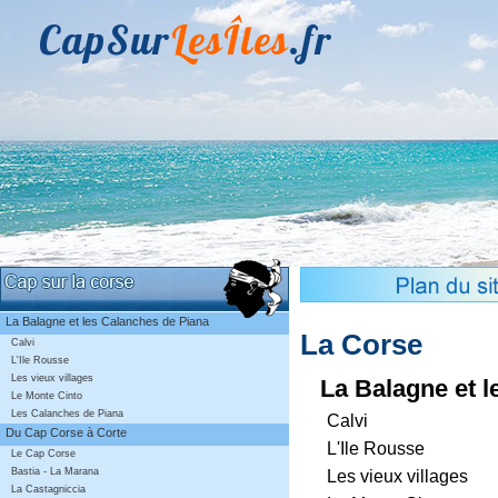
CapSur
LesÎles
.fr
La Balagne et les Calanches de Piana
La Corse
Calvi
L'Ile Rousse
Les vieux villages
La Balagne et 
Le Monte Cinto
Les Calanches de Piana
Calvi
Du Cap Corse à Corte
L'Ile Rousse
Le Cap Corse
Bastia - La Marana
Les vieux villages
La Castagniccia