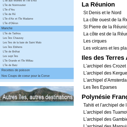
L'île aux Moines et l'île d'Arz
La Réunion
L'île de Noirmoutier
L'île d'Yeu
St Denis et le Nord
L'île de Ré
La côte ouest de la 
L'île d'Aix et l'île Madame
L'île d'Oléron
St Pierre de la Réunio
Manche
La côte est de la Réu
L'île de Tatihou
Les îles Chausey
Les cirques
Les îles de la baie de Saint Malo
Les volcans et les pl
Les îles Ebihens
L'île de Bréhat
Iles des Terres
Les sept îles
L'île Grande et l'île Milliau
L'archipel des Crozet
L'île de Batz
Recettes de poisson
L'archipel des Kergu
Nos Coups de coeur pour la Corse
L'archipel d'Amsterda
Les îles Eparses
Polynésie Fran
Tahiti et l'archipel de
L'archipel des Tuamo
L'archipel des Gambi
L'archipel des Marqu