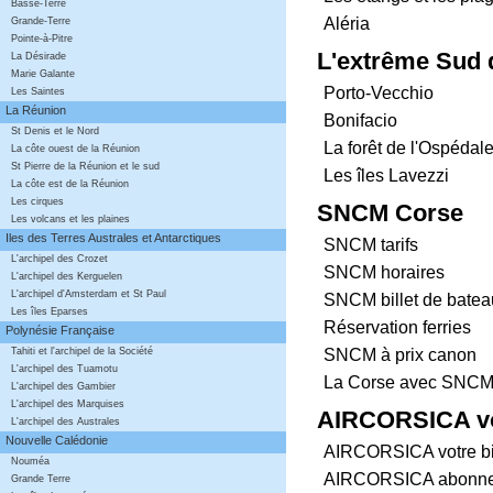
Basse-Terre
Aléria
Grande-Terre
Pointe-à-Pitre
L'extrême Sud 
La Désirade
Marie Galante
Porto-Vecchio
Les Saintes
La Réunion
Bonifacio
St Denis et le Nord
La forêt de l'Ospédale
La côte ouest de la Réunion
St Pierre de la Réunion et le sud
Les îles Lavezzi
La côte est de la Réunion
Les cirques
SNCM Corse
Les volcans et les plaines
Iles des Terres Australes et Antarctiques
SNCM tarifs
L'archipel des Crozet
SNCM horaires
L'archipel des Kerguelen
L'archipel d'Amsterdam et St Paul
SNCM billet de batea
Les îles Eparses
Réservation ferries
Polynésie Française
SNCM à prix canon
Tahiti et l'archipel de la Société
L'archipel des Tuamotu
La Corse avec SNC
L'archipel des Gambier
L'archipel des Marquises
AIRCORSICA vo
L'archipel des Australes
Nouvelle Calédonie
AIRCORSICA votre bil
Nouméa
AIRCORSICA abonneme
Grande Terre