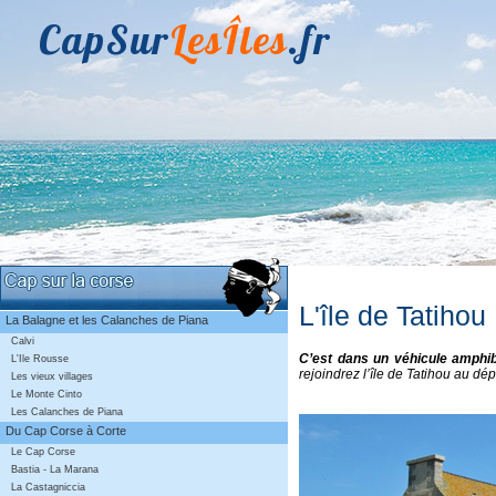
CapSur
LesÎles
.fr
L'île de Tatihou
La Balagne et les Calanches de Piana
Calvi
C’est dans un véhicule amphib
L'Ile Rousse
rejoindrez l’île de Tatihou au dép
Les vieux villages
Le Monte Cinto
Les Calanches de Piana
Du Cap Corse à Corte
Le Cap Corse
Bastia - La Marana
La Castagniccia