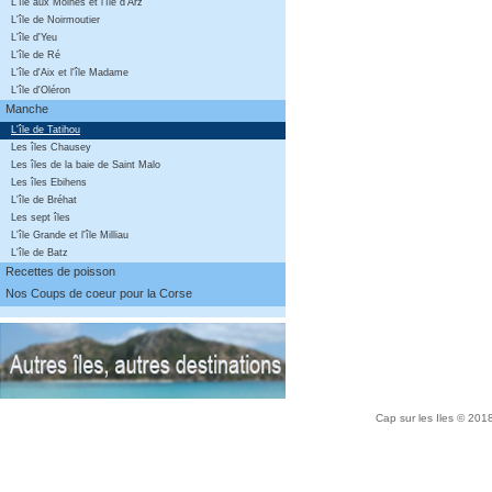
L'île aux Moines et l'île d'Arz
L'île de Noirmoutier
L'île d'Yeu
L'île de Ré
L'île d'Aix et l'île Madame
L'île d'Oléron
Manche
L'île de Tatihou
Les îles Chausey
Les îles de la baie de Saint Malo
Les îles Ebihens
L'île de Bréhat
Les sept îles
L'île Grande et l'île Milliau
L'île de Batz
Recettes de poisson
Nos Coups de coeur pour la Corse
Cap sur les Iles © 20