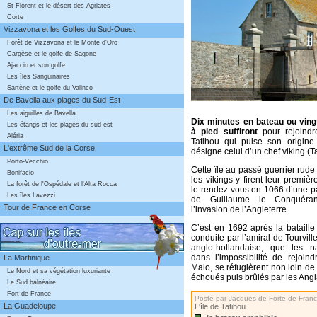
St Florent et le désert des Agriates
Corte
Vizzavona et les Golfes du Sud-Ouest
Forêt de Vizzavona et le Monte d'Oro
Cargèse et le golfe de Sagone
Ajaccio et son golfe
Les îles Sanguinaires
Sartène et le golfe du Valinco
De Bavella aux plages du Sud-Est
Les aiguilles de Bavella
Dix minutes en bateau ou ving
Les étangs et les plages du sud-est
à pied suffiront
pour rejoindr
Aléria
Tatihou qui puise son origin
L'extrême Sud de la Corse
désigne celui d’un chef viking (Ta
Porto-Vecchio
Cette île au passé guerrier rude
Bonifacio
les vikings y firent leur première
La forêt de l'Ospédale et l'Alta Rocca
le rendez-vous en 1066 d’une par
Les îles Lavezzi
de Guillaume le Conquéra
Tour de France en Corse
l’invasion de l’Angleterre.
C’est en 1692 après la bataill
conduite par l’amiral de Tourville
anglo-hollandaise, que les na
dans l’impossibilité de rejoin
La Martinique
Malo, se réfugièrent non loin de l
Le Nord et sa végétation luxuriante
échoués puis brûlés par les Angl
Le Sud balnéaire
Fort-de-France
Posté par Jacques de Forte de Fran
La Guadeloupe
L'île de Tatihou