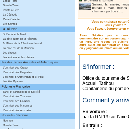
le bateau amphibie
Basse-Terre
Suivant la marée, vou
Grande-Terre
bateau ( avec hélices 
Pointe-à-Pitre
charmant port de st ...
La Désirade
Marie Galante
Vous connaissez cette r
Les Saintes
Vous y vivez ?
Vous l'avez découverte en 
La Réunion
St Denis et le Nord
Alors n'hésitez pas à nou
commentaire sur un personnage, un
La côte ouest de la Réunion
un livre, une recette de cuisine
St Pierre de la Réunion et le sud
autre sujet qui mériterait un éclai
en y joignant une photo ou une vid
La côte est de la Réunion
Les cirques
Les volcans et les plaines
Iles des Terres Australes et Antarctiques
S’informer :
L'archipel des Crozet
L'archipel des Kerguelen
L'archipel d'Amsterdam et St Paul
Office du tourisme de 
Les îles Eparses
Accueil Tatihou
Polynésie Française
Capitainerie du port d
Tahiti et l'archipel de la Société
L'archipel des Tuamotu
Comment y arrive
L'archipel des Gambier
L'archipel des Marquises
L'archipel des Australes
En voiture :
Nouvelle Calédonie
par la RN 13 sur l’ax
Nouméa
En train :
Grande Terre