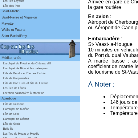
Arrivée en gare de Ch
Les îles Loyauté
L'île des Pins
la gare routière
Saint-Martin
En avion :
Saint-Pierre et Miquelon
Aéroport de Cherbour
Mayotte
ou Aéroport de Caen pu
Wallis et Futuna
Saint-Barthélémy
Embarcadère :
St- Vaast-la-Hougue
10 minutes en véhicule
du Port du quai Vauban
Méditerranée
A marée basse : acc
L'archipel du Frioul et du Château d'If
coefficient de marée le
L'archipel de Riou et les calanques
de tourisme de St-Vaas
L'île de Bendor et l'île des Embiez
L'île de Porquerolles
À Noter :
L'île de Port Cros et l'île du Levant
Les îles de Lérins
Location saisonnière à Marseille
Déplacement 
Atlantique
146 jours de
L'île d'Ouessant
Température 
L'archipel de Molène
Température
L'île de Sein
L'archipel de Glénan
L'île de Groix
Belle Île
Les îles de Houat et Hoedic