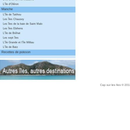
L'île d'Oléron
Manche
L'île de Tatihou
Les îles Chausey
Les îles de la baie de Saint Malo
Les îles Ebihens
L'île de Bréhat
Les sept îles
L'île Grande et l'île Milliau
L'île de Batz
Recettes de poisson
Cap sur les Iles © 20