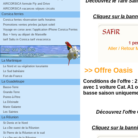
Découvrez le Tarif S
AIRCORSICA formule Fly and Drive
AIRCORSICA vacances séjours circuits
Corsica ferries
Cliquez sur la bann
Corsica ferries réservation tarifs horaires
Promotions ventes privées jackpot soleil
Voyage en corse avec l'application iPhone Corsica Ferries
Bus + ferry au départ de Marseille
tarif Saltu in Corsica tarif vivacorsica
La Martinique
Le Nord et sa végétation luxuriante
>> Offre Oasis
Le Sud balnéaire
Fort-de-France
Conditions de l'offre : 
La Guadeloupe
avec 1 voiture Cat. A1 o
Basse-Terre
basse saison uniqueme
Grande-Terre
Pointe-à-Pitre
La Désirade
Marie Galante
Découvrez l'off
Les Saintes
La Réunion
St Denis et le Nord
Cliquez sur la bann
La côte ouest de la Réunion
St Pierre de la Réunion et le sud
La côte est de la Réunion