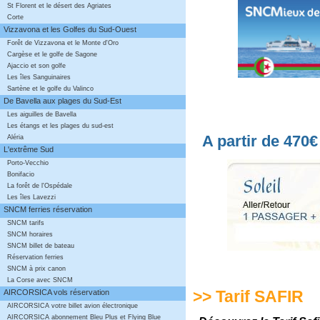
St Florent et le désert des Agriates
Corte
Vizzavona et les Golfes du Sud-Ouest
Forêt de Vizzavona et le Monte d'Oro
Cargèse et le golfe de Sagone
Ajaccio et son golfe
Les îles Sanguinaires
Sartène et le golfe du Valinco
De Bavella aux plages du Sud-Est
Les aiguilles de Bavella
Les étangs et les plages du sud-est
A partir de 470€
Aléria
L'extrême Sud
Porto-Vecchio
Bonifacio
La forêt de l'Ospédale
Les îles Lavezzi
SNCM ferries réservation
SNCM tarifs
SNCM horaires
SNCM billet de bateau
Réservation ferries
SNCM à prix canon
La Corse avec SNCM
>> Tarif SAFIR
AIRCORSICA vols réservation
AIRCORSICA votre billet avion électronique
AIRCORSICA abonnement Bleu Plus et Flying Blue