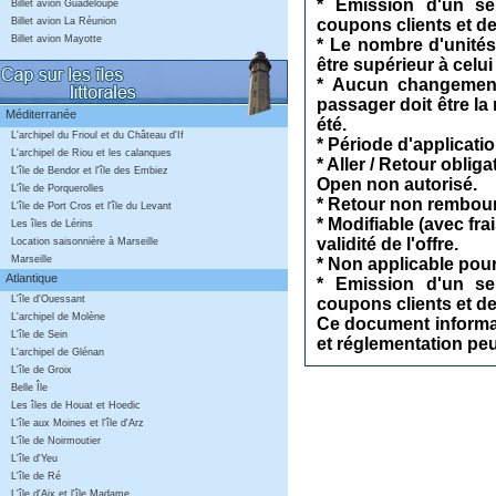
* Emission d'un seu
Billet avion Guadeloupe
coupons clients et d
Billet avion La Réunion
Billet avion Mayotte
* Le nombre d'unités
être supérieur à celui
* Aucun changement 
passager doit être l
Méditerranée
été.
L'archipel du Frioul et du Château d'If
* Période d'applicati
L'archipel de Riou et les calanques
* Aller / Retour oblig
L'île de Bendor et l'île des Embiez
Open non autorisé.
L'île de Porquerolles
* Retour non rembours
L'île de Port Cros et l'île du Levant
* Modifiable (avec fra
Les îles de Lérins
validité de l'offre.
Location saisonnière à Marseille
Marseille
* Non applicable pour 
Atlantique
* Emission d'un seu
L'île d'Ouessant
coupons clients et d
L'archipel de Molène
Ce document informati
L'île de Sein
et réglementation pe
L'archipel de Glénan
L'île de Groix
Belle Île
Les îles de Houat et Hoedic
L'île aux Moines et l'île d'Arz
L'île de Noirmoutier
L'île d'Yeu
L'île de Ré
L'île d'Aix et l'île Madame