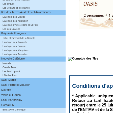
Les cirques
Les volcans et les plaines
Iles des Terres Australes et Antarctiques
L'archipel des Crozet
L'archipel des Kerguelen
L'archipel d'Amsterdam et St Paul
Les îles Eparses
Polynésie Française
Tahiti et l'archipel de la Société
L'archipel des Tuamotu
L'archipel des Gambier
L'archipel des Marquises
L'archipel des Australes
Nouvelle Calédonie
Nouméa
Grande Terre
Les îles Loyauté
L'île des Pins
Saint-Martin
Conditions d'app
Saint-Pierre et Miquelon
Mayotte
Wallis et Futuna
* Applicable uniquem
Retour au tarif hau
Saint-Barthélémy
retour) entre le 25 j
CorsairFly
de l'ENTMV et de la 
Billet avion Martinique