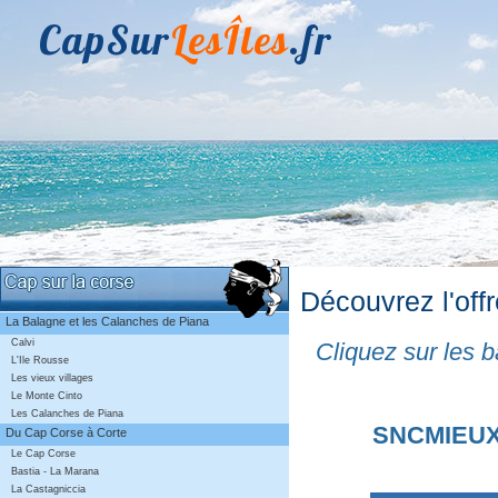
CapSur
LesÎles
.fr
Découvrez l'of
La Balagne et les Calanches de Piana
Calvi
Cliquez sur les b
L'Ile Rousse
Les vieux villages
Le Monte Cinto
Les Calanches de Piana
SNCMIEUX d
Du Cap Corse à Corte
Le Cap Corse
Bastia - La Marana
La Castagniccia