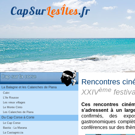
CapSur
LesÎles
.fr
Rencontres ci
La Balagne et les Calanches de Piana
ème
XXIV
festiva
Calvi
L'Ile Rousse
Les vieux villages
Ces rencontres ciném
Le Monte Cinto
s'adressent à un larg
Les Calanches de Piana
confirmés, des expo
Du Cap Corse à Corte
gastronomiques complèt
Le Cap Corse
conférences sur des thè
Bastia - La Marana
La Castagniccia