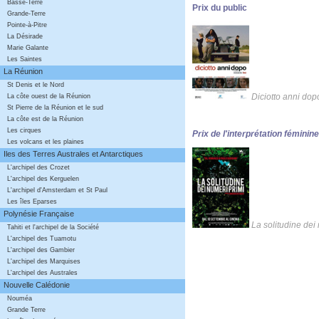
Basse-Terre
Prix du public
Grande-Terre
Pointe-à-Pitre
La Désirade
Marie Galante
Les Saintes
La Réunion
St Denis et le Nord
Diciotto anni dop
La côte ouest de la Réunion
St Pierre de la Réunion et le sud
La côte est de la Réunion
Les cirques
Prix de l'interprétation féminine
Les volcans et les plaines
Iles des Terres Australes et Antarctiques
L'archipel des Crozet
L'archipel des Kerguelen
L'archipel d'Amsterdam et St Paul
Les îles Eparses
Polynésie Française
La solitudine dei
Tahiti et l'archipel de la Société
L'archipel des Tuamotu
L'archipel des Gambier
L'archipel des Marquises
L'archipel des Australes
Nouvelle Calédonie
Nouméa
Grande Terre