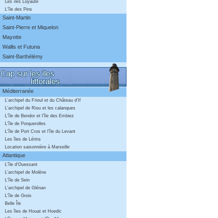
Les îles Loyauté
L'île des Pins
Saint-Martin
Saint-Pierre et Miquelon
Mayotte
Wallis et Futuna
Saint-Barthélémy
Méditerranée
L'archipel du Frioul et du Château d'If
L'archipel de Riou et les calanques
L'île de Bendor et l'île des Embiez
L'île de Porquerolles
L'île de Port Cros et l'île du Levant
Les îles de Lérins
Location saisonnière à Marseille
Atlantique
L'île d'Ouessant
L'archipel de Molène
L'île de Sein
L'archipel de Glénan
L'île de Groix
Belle Île
Les îles de Houat et Hoedic