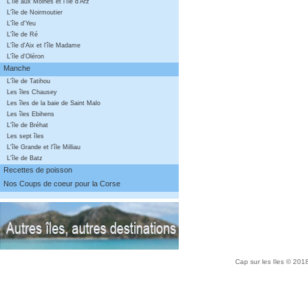
L'île aux Moines et l'île d'Arz
L'île de Noirmoutier
L'île d'Yeu
L'île de Ré
L'île d'Aix et l'île Madame
L'île d'Oléron
Manche
L'île de Tatihou
Les îles Chausey
Les îles de la baie de Saint Malo
Les îles Ebihens
L'île de Bréhat
Les sept îles
L'île Grande et l'île Milliau
L'île de Batz
Recettes de poisson
Nos Coups de coeur pour la Corse
Cap sur les Iles © 20