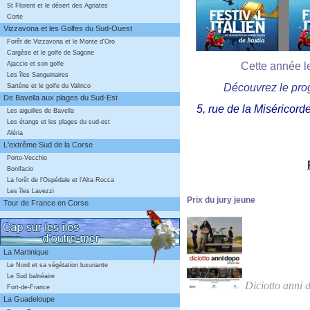
St Florent et le désert des Agriates
Corte
Vizzavona et les Golfes du Sud-Ouest
Forêt de Vizzavona et le Monte d'Oro
Cargèse et le golfe de Sagone
Cette année le
Ajaccio et son golfe
Les îles Sanguinaires
Découvrez le pr
Sartène et le golfe du Valinco
De Bavella aux plages du Sud-Est
5, rue de la Miséricor
Les aiguilles de Bavella
Les étangs et les plages du sud-est
Aléria
L'extrême Sud de la Corse
Porto-Vecchio
Bonifacio
La forêt de l'Ospédale et l'Alta Rocca
Les îles Lavezzi
Prix du jury jeune
Tour de France en Corse
La Martinique
Le Nord et sa végétation luxuriante
Le Sud balnéaire
Diciotto anni 
Fort-de-France
La Guadeloupe