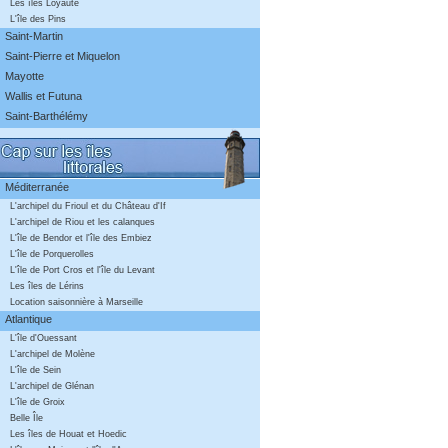
Les îles Loyauté
L'île des Pins
Saint-Martin
Saint-Pierre et Miquelon
Mayotte
Wallis et Futuna
Saint-Barthélémy
Méditerranée
L'archipel du Frioul et du Château d'If
L'archipel de Riou et les calanques
L'île de Bendor et l'île des Embiez
L'île de Porquerolles
L'île de Port Cros et l'île du Levant
Les îles de Lérins
Location saisonnière à Marseille
Atlantique
L'île d'Ouessant
L'archipel de Molène
L'île de Sein
L'archipel de Glénan
L'île de Groix
Belle Île
Les îles de Houat et Hoedic