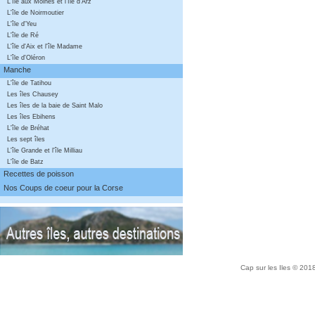
L'île aux Moines et l'île d'Arz
L'île de Noirmoutier
L'île d'Yeu
L'île de Ré
L'île d'Aix et l'île Madame
L'île d'Oléron
Manche
L'île de Tatihou
Les îles Chausey
Les îles de la baie de Saint Malo
Les îles Ebihens
L'île de Bréhat
Les sept îles
L'île Grande et l'île Milliau
L'île de Batz
Recettes de poisson
Nos Coups de coeur pour la Corse
Cap sur les Iles © 20