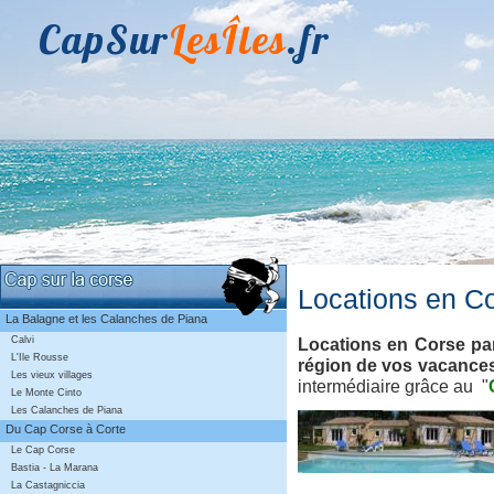
CapSur
LesÎles
.fr
Locations en 
La Balagne et les Calanches de Piana
Locations en Corse par
Calvi
L'Ile Rousse
région de vos vacances 
Les vieux villages
intermédiaire grâce au "
Le Monte Cinto
Les Calanches de Piana
Du Cap Corse à Corte
Le Cap Corse
Bastia - La Marana
La Castagniccia