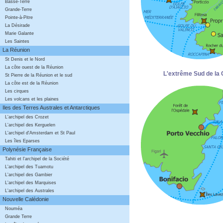
Basse-Terre
Grande-Terre
Pointe-à-Pitre
La Désirade
Marie Galante
Les Saintes
La Réunion
St Denis et le Nord
La côte ouest de la Réunion
L'extrême Sud de la
St Pierre de la Réunion et le sud
La côte est de la Réunion
Les cirques
Les volcans et les plaines
Iles des Terres Australes et Antarctiques
L'archipel des Crozet
L'archipel des Kerguelen
L'archipel d'Amsterdam et St Paul
Les îles Eparses
Polynésie Française
Tahiti et l'archipel de la Société
L'archipel des Tuamotu
L'archipel des Gambier
L'archipel des Marquises
L'archipel des Australes
Nouvelle Calédonie
Nouméa
Grande Terre