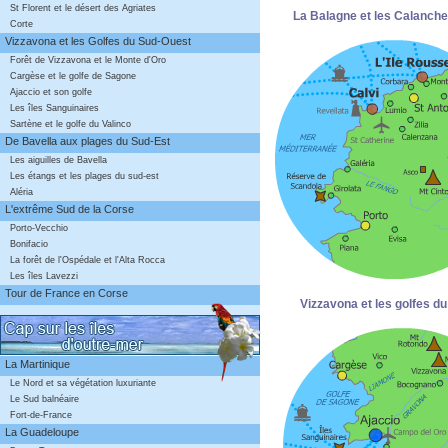
St Florent et le désert des Agriates
La Balagne et les Calanche
Corte
Vizzavona et les Golfes du Sud-Ouest
Forêt de Vizzavona et le Monte d'Oro
Cargèse et le golfe de Sagone
Ajaccio et son golfe
Les îles Sanguinaires
Sartène et le golfe du Valinco
De Bavella aux plages du Sud-Est
Les aiguilles de Bavella
Les étangs et les plages du sud-est
Aléria
L'extrême Sud de la Corse
Porto-Vecchio
Bonifacio
La forêt de l'Ospédale et l'Alta Rocca
Les îles Lavezzi
Tour de France en Corse
Vizzavona et les golfes d
La Martinique
Le Nord et sa végétation luxuriante
Le Sud balnéaire
Fort-de-France
La Guadeloupe