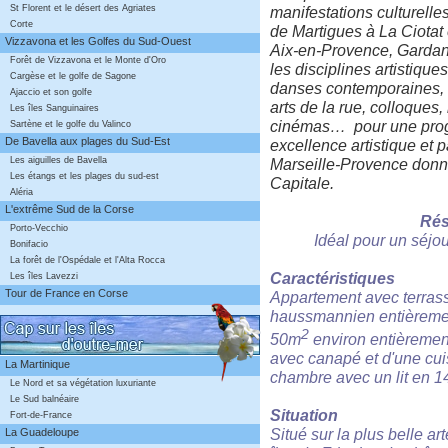
St Florent et le désert des Agriates
manifestations culturelles
Corte
de Martigues à La Ciotat 
Vizzavona et les Golfes du Sud-Ouest
Aix-en-Provence, Gardan
Forêt de Vizzavona et le Monte d'Oro
les disciplines artistique
Cargèse et le golfe de Sagone
danses contemporaines, m
Ajaccio et son golfe
arts de la rue, colloques,
Les îles Sanguinaires
cinémas… pour une progra
Sartène et le golfe du Valinco
De Bavella aux plages du Sud-Est
excellence artistique et p
Les aiguilles de Bavella
Marseille-Provence don
Les étangs et les plages du sud-est
Capitale.
Aléria
L'extrême Sud de la Corse
Rés
Porto-Vecchio
Idéal pour un séjo
Bonifacio
La forêt de l'Ospédale et l'Alta Rocca
Caractéristiques
Les îles Lavezzi
Tour de France en Corse
Appartement avec terrass
haussmannien entièrement
2
50m
environ entièremen
avec canapé et d'une cui
La Martinique
chambre avec un lit en 1
Le Nord et sa végétation luxuriante
Le Sud balnéaire
Situation
Fort-de-France
Situé sur la plus belle 
La Guadeloupe