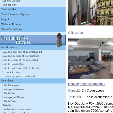
Les îles Loyauté
L'île des Pins
Saint-Martin
Saint-Pierre et Miquelon
Mayotte
Wallis et Futuna
Saint-Barthélémy
Côté salon
Méditerranée
L'archipel du Frioul et du Château d'If
L'archipel de Riou et les calanques
L'île de Bendor et l'île des Embiez
L'île de Porquerolles
L'île de Port Cros et l'île du Levant
Les îles de Lérins
Location saisonnière à Marseille
Atlantique
Renseignements pratiques
L'île d'Ouessant
L'archipel de Molène
Capacité
2 à 3 personnes
L'île de Sein
Tarifs 2012-
- base occupation 2 
L'archipel de Glénan
L'île de Groix
Nov-Déc-Janv-Fév :
500€ / sem
Belle Île
Mars-Avril-Mai-Octobre
650€ / s
Les îles de Houat et Hoedic
Juin-Septembre
700€ / semaine