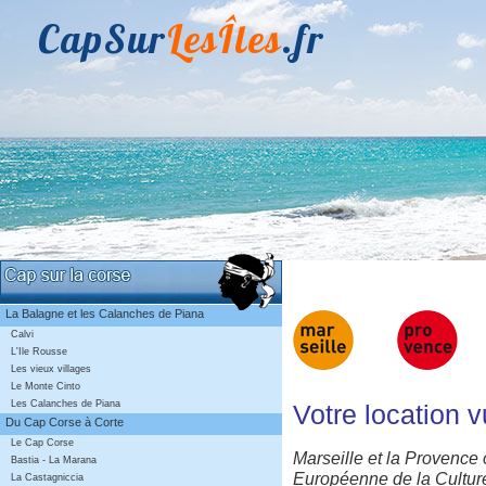
CapSur
LesÎles
.fr
La Balagne et les Calanches de Piana
Calvi
L'Ile Rousse
Les vieux villages
Le Monte Cinto
Les Calanches de Piana
Votre location 
Du Cap Corse à Corte
Le Cap Corse
Marseille et la Provence 
Bastia - La Marana
Européenne de la Culture
La Castagniccia