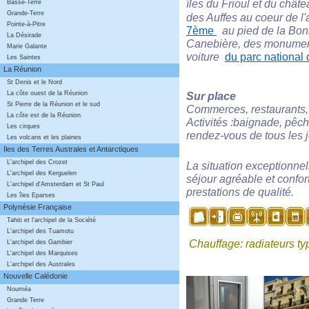
îles du Frioul et du châte
Basse-Terre
Grande-Terre
des Auffes
au coeur
de l
Pointe-à-Pitre
7ème
au pied de la Bonne
La Désirade
Canebière, des monument
Marie Galante
voiture
du parc national
Les Saintes
La Réunion
St Denis et le Nord
Sur place
La côte ouest de la Réunion
St Pierre de la Réunion et le sud
Commerces, restaurants, p
La côte est de la Réunion
Activités :baignade, pêche
Les cirques
rendez-vous de tous les j
Les volcans et les plaines
Iles des Terres Australes et Antarctiques
L'archipel des Crozet
La situation exceptionne
L'archipel des Kerguelen
séjour agréable et confor
L'archipel d'Amsterdam et St Paul
prestations de qualité.
Les îles Eparses
Polynésie Française
Tahiti et l'archipel de la Société
L'archipel des Tuamotu
Chauffage: radiateurs ty
L'archipel des Gambier
L'archipel des Marquises
L'archipel des Australes
Nouvelle Calédonie
Nouméa
Grande Terre