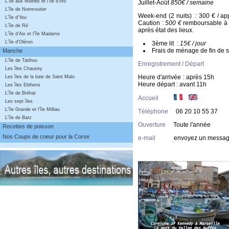
L'île aux Moines et l'île d'Arz
Juillet-Août
850€ / semaine
L'île de Noirmoutier
Week-end (2 nuits)
: 300 € /
L'île d'Yeu
Caution :
500 €
remboursable à l
L'île de Ré
après état des lieux.
L'île d'Aix et l'île Madame
L'île d'Oléron
3ème lit :
15€ / jour
Frais de ménage de fin de s
Manche
L'île de Tatihou
Enregistrement / Départ
Les îles Chausey
Heure d'arrivée : 
Les îles de la baie de Saint Malo
Heure départ : avant 11h
Les îles Ebihens
L'île de Bréhat
Accueil
Les sept îles
L'île Grande et l'île Milliau
Téléphone
06 20 10 55 37
L'île de Batz
Ouverture
Toute l'année
Recettes de poisson
Nos Coups de coeur pour la Corse
e-mail
envoyez un messa