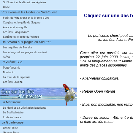
St Florent et le désert des Agriates
Corte
Vizzavona et les Golfes du Sud-Ouest
Cliquez sur une des 
Forêt de Vizzavona et le Monte d'Oro
Cargèse et le golfe de Sagone
Ajaccio et son golfe
Les îles Sanguinaires
Le port corse choisi peut var
Sartène et le golfe du Valinco
traversées Aller et Re
De Bavella aux plages du Sud-Est
Les aiguilles de Bavella
Les étangs et les plages du sud-est
Cette offre est possible sur t
jusqu'au 22 juin 2009 inclus, 
Aléria
SNCM uniquement (sauf Monte C
L'extrême Sud
limite des places disponibles.
Porto-Vecchio
Bonifacio
La forêt de l'Ospédale
- Aller-retour obligatoire.
Les îles Lavezzi
- Retour Open interdit
La Martinique
- Billet non modifiable, non rem
Le Nord et sa végétation luxuriante
Le Sud balnéaire
- Durée du séjour : 48h entre da
Fort-de-France
et date arrivée retour.
La Guadeloupe
Basse-Terre
Grande-Terre