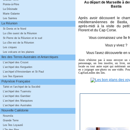
Au départ de Marseille à de
Pointe-à-Pitre
Bastia
La Désirade
Marie Galante
Après avoir découvert le char
Les Saintes
méditerranéennes de Bastia,
La Réunion
après-midi à la visite du peti
St Denis et le Nord
Florent et du Cap Corse.
La côte ouest de la Réunion
Vous connaissez une île f
St Pierre de la Réunion et le sud
La côte est de la Réunion
Vous y vivez ?
Les cirques
Les volcans et les plaines
Vous l'avez découverte en 
Iles des Terres Australes et Antarctiques
Alors n'hésitez pas à nous envoyer un 
L'archipel des Crozet
personnage, un lieu insolite, un livre, un
locale ou tout autre sujet qui mériterait un 
L'archipel des Kerguelen
en y joignant une photo ou une vidéo. Pour 
L'archipel d'Amsterdam et St Paul
CapSurLesÎles des îles.
Les îles Eparses
Polynésie Française
Tahiti et l'archipel de la Société
L'archipel des Tuamotu
L'archipel des Gambier
L'archipel des Marquises
- 
L'archipel des Australes
Nouvelle Calédonie
Nouméa
Grande Terre
Les îles Loyauté
L'île des Pins