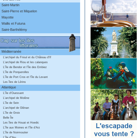
Saint-Martin
Saint-Pierre et Miquelon
Mayotte
Wallis et Futuna
Saint-Barthélémy
Méditerranée
L'archipel du Frioul et du Château d'If
L'archipel de Riou et les calanques
L'île de Bendor et l'île des Embiez
L'île de Porquerolles
L'île de Port Cros et l'île du Levant
Les îles de Lérins
Atlantique
L'île d'Ouessant
L'archipel de Molène
L'île de Sein
L'archipel de Glénan
L'île de Groix
Belle Île
Les îles de Houat et Hoedic
L'île aux Moines et l'île d'Arz
L'île de Noirmoutier
L'île d'Yeu