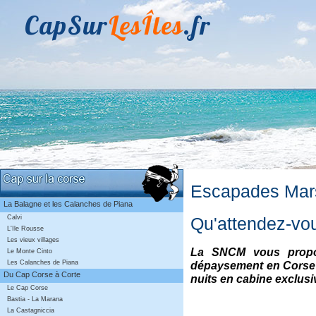
CapSur
LesÎles
.fr
Escapades Mars
La Balagne et les Calanches de Piana
Qu'attendez-vo
Calvi
L'Ile Rousse
Les vieux villages
La SNCM vous propos
Le Monte Cinto
Les Calanches de Piana
dépaysement en Corse à
Du Cap Corse à Corte
nuits en cabine exclus
Le Cap Corse
Bastia - La Marana
La Castagniccia