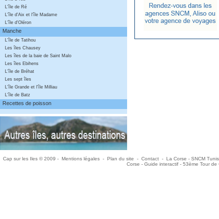
L'île de Ré
L'île d'Aix et l'île Madame
L'île d'Oléron
Manche
L'île de Tatihou
Les îles Chausey
Les îles de la baie de Saint Malo
Les îles Ebihens
L'île de Bréhat
Les sept îles
L'île Grande et l'île Milliau
L'île de Batz
Recettes de poisson
Cap sur les Iles © 2009 -
Mentions légales
-
Plan du site
-
Contact
-
La Corse -
SNCM Tunis
Corse -
Guide interactif -
53ème Tour de 