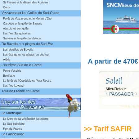
St Florent et le désert des Agriates
Corte
Vizzavona et les Golfes du Sud-Ouest
Forêt de Vizzavona et le Monte d'Oro
Cargèse et le golfe de Sagone
Ajaccio et son golfe
Les îles Sanguinaires
Sartène et le golfe du Valinco
De Bavella aux plages du Sud-Est
Les aiguilles de Bavella
Les étangs et les plages du sud-est
A partir de 470€
Aléria
L'extrême Sud de la Corse
Porto-Vecchio
Bonifacio
La forêt de l'Ospédale et l'Alta Rocca
Les îles Lavezzi
Tour de France en Corse
La Martinique
Le Nord et sa végétation luxuriante
Le Sud balnéaire
>> Tarif SAFIR
Fort-de-France
La Guadeloupe