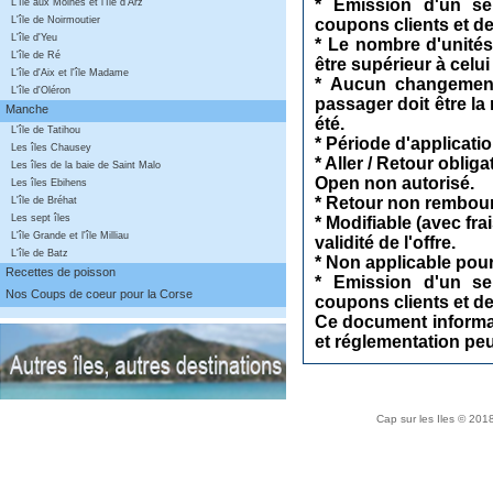
* Emission d'un seu
L'île aux Moines et l'île d'Arz
L'île de Noirmoutier
coupons clients et d
L'île d'Yeu
* Le nombre d'unités
L'île de Ré
être supérieur à celui
L'île d'Aix et l'île Madame
* Aucun changement 
L'île d'Oléron
passager doit être l
Manche
été.
L'île de Tatihou
* Période d'applicati
Les îles Chausey
* Aller / Retour oblig
Les îles de la baie de Saint Malo
Open non autorisé.
Les îles Ebihens
* Retour non rembours
L'île de Bréhat
Les sept îles
* Modifiable (avec fra
L'île Grande et l'île Milliau
validité de l'offre.
L'île de Batz
* Non applicable pour 
Recettes de poisson
* Emission d'un seu
Nos Coups de coeur pour la Corse
coupons clients et d
Ce document informati
et réglementation pe
Cap sur les Iles © 20