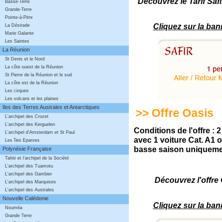
Découvrez le Tarif S
Basse-Terre
Grande-Terre
Pointe-à-Pitre
Cliquez sur la ban
La Désirade
Marie Galante
Les Saintes
La Réunion
St Denis et le Nord
La côte ouest de la Réunion
St Pierre de la Réunion et le sud
La côte est de la Réunion
Les cirques
Les volcans et les plaines
Iles des Terres Australes et Antarctiques
>> Offre Oasis
L'archipel des Crozet
L'archipel des Kerguelen
Conditions de l'offre : 
L'archipel d'Amsterdam et St Paul
avec 1 voiture Cat. A1 o
Les îles Eparses
basse saison uniqueme
Polynésie Française
Tahiti et l'archipel de la Société
L'archipel des Tuamotu
L'archipel des Gambier
Découvrez l'off
L'archipel des Marquises
L'archipel des Australes
Nouvelle Calédonie
Cliquez sur la ban
Nouméa
Grande Terre