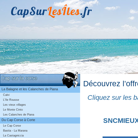
CapSur
LesÎles
.fr
Découvrez l'of
La Balagne et les Calanches de Piana
Calvi
Cliquez sur les b
L'Ile Rousse
Les vieux villages
Le Monte Cinto
Les Calanches de Piana
SNCMIEUX d
Du Cap Corse à Corte
Le Cap Corse
Bastia - La Marana
La Castagniccia