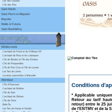
Les îles Loyauté
L'île des Pins
Saint-Martin
Saint-Pierre et Miquelon
Mayotte
Wallis et Futuna
Saint-Barthélémy
Méditerranée
L'archipel du Frioul et du Château d'If
L'archipel de Riou et les calanques
L'île de Bendor et l'île des Embiez
L'île de Porquerolles
L'île de Port Cros et l'île du Levant
Les îles de Lérins
Location saisonnière à Marseille
Atlantique
Conditions d'app
L'île d'Ouessant
L'archipel de Molène
L'île de Sein
* Applicable uniquem
L'archipel de Glénan
Retour au tarif hau
L'île de Groix
retour) entre le 25 j
Belle Île
de l'ENTMV et de la 
Les îles de Houat et Hoedic