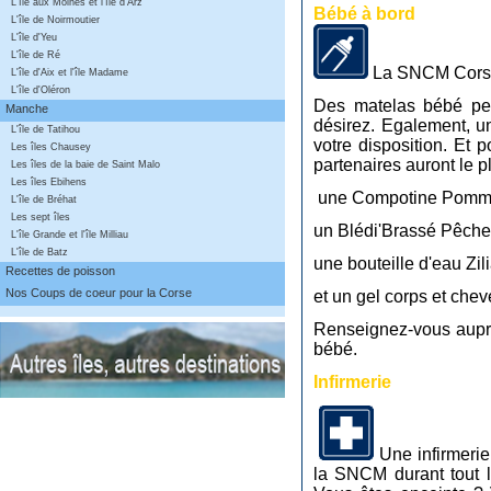
L'île aux Moines et l'île d'Arz
Bébé à bord
L'île de Noirmoutier
L'île d'Yeu
L'île de Ré
La SNCM Corse
L'île d'Aix et l'île Madame
L'île d'Oléron
Des matelas bébé peu
Manche
désirez. Egalement, u
L'île de Tatihou
votre disposition.
Et p
Les îles Chausey
partenaires auront le pl
Les îles de la baie de Saint Malo
Les îles Ebihens
une Compotine Pomme
L'île de Bréhat
Les sept îles
un Blédi'Brassé Pêche
L'île Grande et l'île Milliau
L'île de Batz
une bouteille d'eau Zil
Recettes de poisson
Nos Coups de coeur pour la Corse
et un gel corps et che
Renseignez-vous auprè
bébé.
Infirmerie
Une infirmerie
la SNCM durant tout 