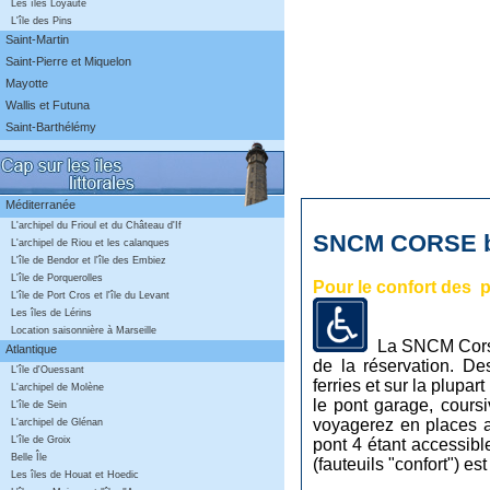
Les îles Loyauté
L'île des Pins
Saint-Martin
Saint-Pierre et Miquelon
Mayotte
Wallis et Futuna
Saint-Barthélémy
Méditerranée
L'archipel du Frioul et du Château d'If
SNCM CORSE bo
L'archipel de Riou et les calanques
L'île de Bendor et l'île des Embiez
L'île de Porquerolles
Pour le confort des
L'île de Port Cros et l'île du Levant
Les îles de Lérins
Location saisonnière à Marseille
La SNCM Corse
Atlantique
de la réservation. Des
L'île d'Ouessant
ferries et sur la plupa
L'archipel de Molène
le pont garage, coursi
L'île de Sein
voyagerez en places a
L'archipel de Glénan
L'île de Groix
pont 4 étant accessibl
Belle Île
(fauteuils "confort") est
Les îles de Houat et Hoedic