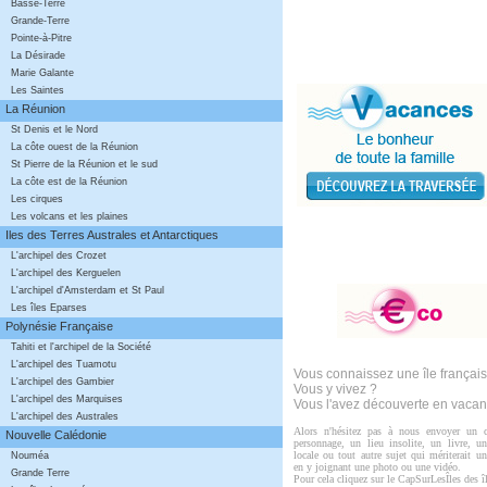
Basse-Terre
Grande-Terre
Pointe-à-Pitre
La Désirade
Marie Galante
Les Saintes
La Réunion
St Denis et le Nord
La côte ouest de la Réunion
St Pierre de la Réunion et le sud
La côte est de la Réunion
Les cirques
Les volcans et les plaines
Iles des Terres Australes et Antarctiques
L'archipel des Crozet
L'archipel des Kerguelen
L'archipel d'Amsterdam et St Paul
Les îles Eparses
Polynésie Française
Tahiti et l'archipel de la Société
L'archipel des Tuamotu
Vous connaissez une île françai
L'archipel des Gambier
Vous y vivez ?
L'archipel des Marquises
Vous l'avez découverte en vaca
L'archipel des Australes
Alors n'hésitez pas à nous envoyer un 
Nouvelle Calédonie
personnage, un lieu insolite, un livre, un
locale ou tout autre sujet qui mériterait un 
Nouméa
en y joignant une photo ou une vidéo.
Grande Terre
Pour cela cliquez sur le CapSurLesÎles des îl