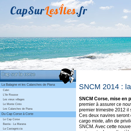
CapSur
LesÎles
.fr
SNCM 2014 : la
La Balagne et les Calanches de Piana
Calvi
L'Ile Rousse
SNCM Corse, mise en pl
Les vieux villages
premier à assurer ce nouv
Le Monte Cinto
premier trimestre 2012 il 
Les Calanches de Piana
Du Cap Corse à Corte
Ces deux navires seront e
Le Cap Corse
cargo mixte, afin de privil
Bastia - La Marana
SNCM. Avec cette nouve
La Castagniccia