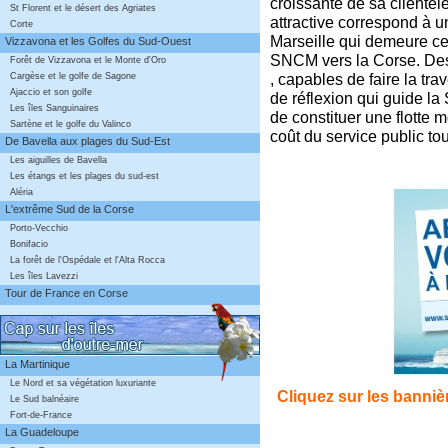
croissante de sa clientèle
St Florent et le désert des Agriates
attractive correspond à u
Corte
Marseille qui demeure ce
Vizzavona et les Golfes du Sud-Ouest
SNCM vers la Corse. Des
Forêt de Vizzavona et le Monte d'Oro
, capables de faire la tra
Cargèse et le golfe de Sagone
Ajaccio et son golfe
de réflexion qui guide la
Les îles Sanguinaires
de constituer une flotte 
Sartène et le golfe du Valinco
coût du service public t
De Bavella aux plages du Sud-Est
Les aiguilles de Bavella
Les étangs et les plages du sud-est
Aléria
L'extrême Sud de la Corse
Porto-Vecchio
Bonifacio
La forêt de l'Ospédale et l'Alta Rocca
Les îles Lavezzi
Tour de France en Corse
La Martinique
Le Nord et sa végétation luxuriante
Cliquez sur les banni
Le Sud balnéaire
Fort-de-France
La Guadeloupe