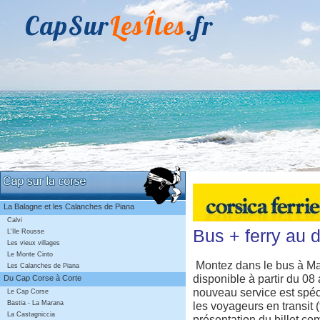
CapSur
LesÎles
.fr
La Balagne et les Calanches de Piana
Calvi
Bus + ferry au 
L'Ile Rousse
Les vieux villages
Le Monte Cinto
Montez dans le bus à Mar
Les Calanches de Piana
disponible à partir du 08
Du Cap Corse à Corte
nouveau service est spéci
Le Cap Corse
les voyageurs en transit (
Bastia - La Marana
La Castagniccia
présentation du billet co