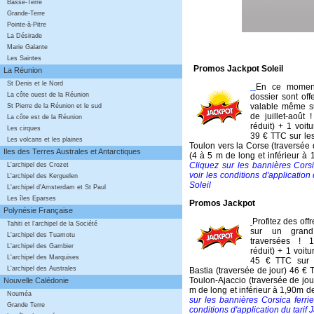
Basse-Terre
Grande-Terre
Pointe-à-Pitre
La Désirade
Marie Galante
Les Saintes
Promos Jackpot Soleil
La Réunion
St Denis et le Nord
En ce moment
La côte ouest de la Réunion
dossier sont offe
valable même s
St Pierre de la Réunion et le sud
de juillet-août !
La côte est de la Réunion
réduit) + 1 voit
Les cirques
39 € TTC sur les
Les volcans et les plaines
Toulon vers la Corse (traversée d
Iles des Terres Australes et Antarctiques
(4 à 5 m de long et inférieur à 
Cliquez sur les bannières Corsi
L'archipel des Crozet
voir les conditions d'application 
L'archipel des Kerguelen
Soleil
L'archipel d'Amsterdam et St Paul
Les îles Eparses
Promos Jackpot
Polynésie Française
Profitez des off
Tahiti et l'archipel de la Société
sur un gran
L'archipel des Tuamotu
traversées ! 1
L'archipel des Gambier
réduit) + 1 voitu
L'archipel des Marquises
45 € TTC sur l
L'archipel des Australes
Bastia (traversée de jour) 46 € 
Toulon-Ajaccio (traversée de jour
Nouvelle Calédonie
m de long et inférieur à 1,90m d
Nouméa
sur les bannières Corsica ferrie
Grande Terre
conditions d'application du tarif 