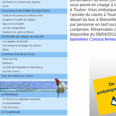
St Florent et le désert des Agriates
vous prend en charge à l
Corte
à Toulon. Vous embarquez
Vizzavona et les Golfes du Sud-Ouest
l'arrivée du navire à Toul
Forêt de Vizzavona et le Monte d'Oro
départ du bus à Marseille
Cargèse et le golfe de Sagone
par personne en tarif soci
Ajaccio et son golfe
Les îles Sanguinaires
comprises. Réservation o
Sartène et le golfe du Valinco
disponible du 08/04/2011
De Bavella aux plages du Sud-Est
bannières Corsica ferries
Les aiguilles de Bavella
Les étangs et les plages du sud-est
Aléria
L'extrême Sud de la Corse
Porto-Vecchio
Bonifacio
La forêt de l'Ospédale et l'Alta Rocca
Les îles Lavezzi
Tour de France en Corse
La Martinique
Le Nord et sa végétation luxuriante
Le Sud balnéaire
Fort-de-France
La Guadeloupe