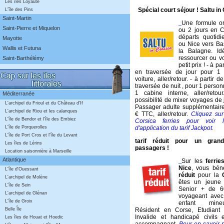
Les îles Loyauté
Spécial court séjour ! Saltu in
L'île des Pins
Saint-Martin
Une formule or
Saint-Pierre et Miquelon
ou 2 jours en 
départs quotid
Mayotte
ou Nice vers Bas
Wallis et Futuna
la Balagne. Id
ressourcer ou v
Saint-Barthélémy
petit prix ! - à p
en traversée de jour pour 1
voiture, aller/retour. - à partir
traversée de nuit , pour 1 person
1 cabine interne, aller/retou
Méditerranée
possibilité de mixer voyages de j
L'archipel du Frioul et du Château d'If
Passager adulte supplémentaire
L'archipel de Riou et les calanques
€ TTC, aller/retour.
Cliquez sur
L'île de Bendor et l'île des Embiez
Corsica ferries pour voir l
d'application du tarif Jackpot.
L'île de Porquerolles
L'île de Port Cros et l'île du Levant
tarif réduit pour un gra
Les îles de Lérins
passagers !
Location saisonnière à Marseille
Atlantique
Sur les
ferrie
Nice
, vous bén
L'île d'Ouessant
réduit
pour la
L'archipel de Molène
êtes un jeune
L'île de Sein
Senior + de 6
L'archipel de Glénan
voyageant ave
L'île de Groix
enfant mineu
Résident en Corse, Etudiant
Belle Île
Invalide et handicapé civils e
Les îles de Houat et Hoedic
accompagnant.
Pour en savoir p