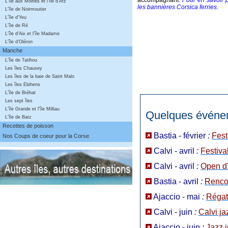
L'île aux Moines et l'île d'Arz
les bannières Corsica ferries.
L'île de Noirmoutier
L'île d'Yeu
L'île de Ré
L'île d'Aix et l'île Madame
L'île d'Oléron
Manche
L'île de Tatihou
Les îles Chausey
Les îles de la baie de Saint Malo
Les îles Ebihens
L'île de Bréhat
Les sept îles
L'île Grande et l'île Milliau
Quelques événem
L'île de Batz
Recettes de poisson
Bastia - février
:
Fest
Nos Coups de coeur pour la Corse
Calvi - avril
:
Festiva
Calvi - avril
:
Open d
Bastia - avril
:
Renco
Ajaccio - mai
:
Régat
Calvi - juin
:
Calvi ja
Ajaccio - juin
:
Jazz i