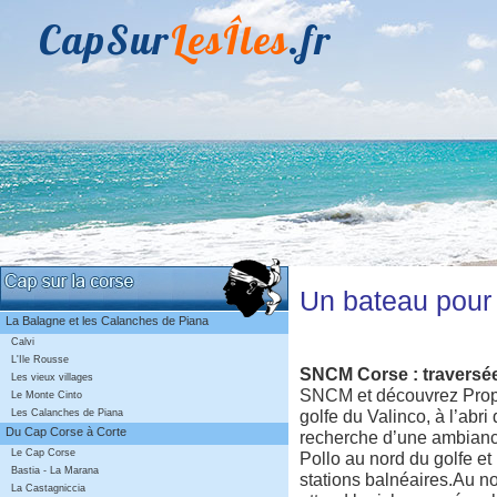
CapSur
LesÎles
.fr
Un bateau pour 
La Balagne et les Calanches de Piana
Calvi
L'Ile Rousse
SNCM Corse : traversée
Les vieux villages
SNCM et découvrez Propri
Le Monte Cinto
golfe du Valinco, à l’abri
Les Calanches de Piana
Du Cap Corse à Corte
recherche d’une ambiance
Le Cap Corse
Pollo au nord du golfe et
Bastia - La Marana
stations balnéaires.Au no
La Castagniccia