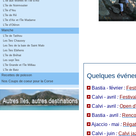
L'île aux Moines et l'île d'Arz
L'île de Noirmoutier
L'île d'Yeu
L'île de Ré
L'île d'Aix et l'île Madame
L'île d'Oléron
Manche
L'île de Tatihou
Les îles Chausey
Les îles de la baie de Saint Malo
Les îles Ebihens
L'île de Bréhat
Les sept îles
L'île Grande et l'île Milliau
L'île de Batz
Quelques événem
Recettes de poisson
Nos Coups de coeur pour la Corse
Bastia - février
:
Fest
Calvi - avril
:
Festiva
Calvi - avril
:
Open d
Bastia - avril
:
Renco
Ajaccio - mai
:
Régat
Calvi - juin
:
Calvi ja