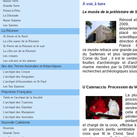
Basse-Terre
À voir, à faire
Grande-Terre
Pointe-à-Pitre
Le musée de la préhistoire de 
La Désirade
Rénové et
Marie Galante
2009,
Les Saintes
départeme
La Réunion
placé so
scienti
St Denis et le Nord
direction
La côte ouest de la Réunion
France . P
St Pierre de la Réunion et le sud
ce musée retrace une grande part
La côte est de la Réunion
du Sartenais et plus largeme
Les cirques
Corse du Sud , il est le centr
Les volcans et les plaines
fouilles d'archéologie et d'ar
Iles des Terres Australes et Antarctiques
marine menées par la DRASM (
recherches archéologiques sous
L'archipel des Crozet
L'archipel des Kerguelen
L'archipel d'Amsterdam et St Paul
U Catenacciu Procession du V
Les îles Eparses
Polynésie Française
La pl
Tahiti et l'archipel de la Société
proce
L'archipel des Tuamotu
déroul
vendr
L'archipel des Gambier
celle 
L'archipel des Marquises
pénit
L'archipel des Australes
portan
Nouvelle Calédonie
et chargé de la croix, effectue à 
Nouméa
un parcours pentu semblable
croix que fit le Christ. Seul
Grande Terre