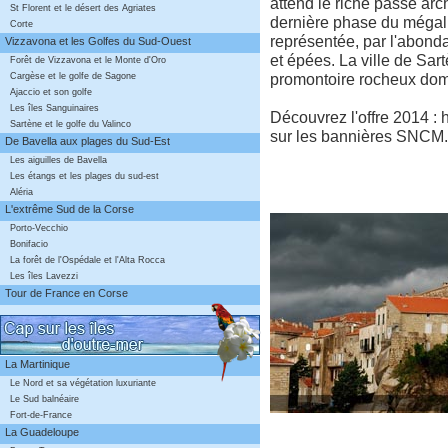
attend le riche passé arch
St Florent et le désert des Agriates
dernière phase du mégali
Corte
représentée, par l'abond
Vizzavona et les Golfes du Sud-Ouest
et épées. La ville de Sar
Forêt de Vizzavona et le Monte d'Oro
promontoire rocheux domi
Cargèse et le golfe de Sagone
Ajaccio et son golfe
Les îles Sanguinaires
Découvrez l'offre 2014 : h
Sartène et le golfe du Valinco
sur les bannières SNCM.
De Bavella aux plages du Sud-Est
Les aiguilles de Bavella
Les étangs et les plages du sud-est
Aléria
L'extrême Sud de la Corse
Porto-Vecchio
Bonifacio
La forêt de l'Ospédale et l'Alta Rocca
Les îles Lavezzi
Tour de France en Corse
La Martinique
Le Nord et sa végétation luxuriante
Le Sud balnéaire
Fort-de-France
La Guadeloupe