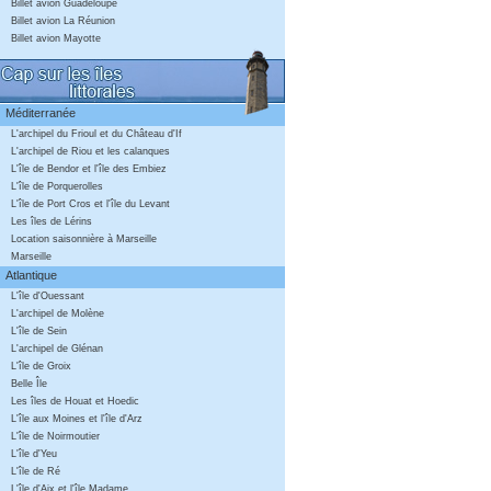
Billet avion Guadeloupe
Billet avion La Réunion
Billet avion Mayotte
Méditerranée
L'archipel du Frioul et du Château d'If
L'archipel de Riou et les calanques
L'île de Bendor et l'île des Embiez
L'île de Porquerolles
L'île de Port Cros et l'île du Levant
Les îles de Lérins
Location saisonnière à Marseille
Marseille
Atlantique
L'île d'Ouessant
L'archipel de Molène
L'île de Sein
L'archipel de Glénan
L'île de Groix
Belle Île
Les îles de Houat et Hoedic
L'île aux Moines et l'île d'Arz
L'île de Noirmoutier
L'île d'Yeu
L'île de Ré
L'île d'Aix et l'île Madame