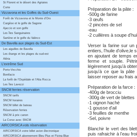
St Florent et le désert des Agriates
Corte
Préparation de la pâte :
Vizzavona et les Golfes du Sud-Ouest
-500g de farine
Forêt de Vizzavona et le Monte d'Oro
-3 œufs
Cargèse et le golfe de Sagone
-2 pincées de sel
Ajaccio et son golfe
-eau
Les îles Sanguinaires
-2 cuillères à soupe d'hui
Sartène et le golfe du Valinco
De Bavella aux plages du Sud-Est
Verser la farine sur un 
Les aiguilles de Bavella
entiers, l'huile d'olive,l
Les étangs et les plages du sud-est
en ajoutant de temps en
Aléria
ferme et souple. Pétr
L'extrême Sud
légèrement jusqu'à obten
Porto-Vecchio
jusqu'à ce que la pâte
Bonifacio
laisser reposer au frais
La forêt de l'Ospédale et l'Alta Rocca
Les îles Lavezzi
Préparation de la farce :
SNCM ferries réservation
-400g de brocciu
SNCM tarifs
-300g de vert de blettes
SNCM horaires
-1 oignon haché
SNCM billet de bateau
-1 gousse d'ail
Réservation ferries
-3 feuilles de menthe
SNCM à prix canon
-Sel, poivre
La Corse avec SNCM
AIRCORSICA vols réservation
Blanchir le vert des ble
AIRCORSICA votre billet avion électronique
puis rafraichir à l'eau 
AIRCORSICA abonnement Bleu Plus et Flying Blue