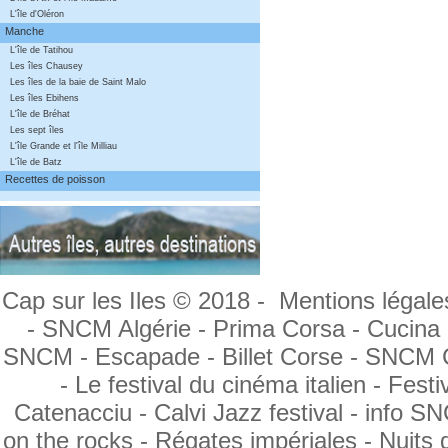
L'île d'Oléron
Manche
L'île de Tatihou
Les îles Chausey
Les îles de la baie de Saint Malo
Les îles Ebihens
L'île de Bréhat
Les sept îles
L'île Grande et l'île Milliau
L'île de Batz
Recettes de poisson
Cap sur les Iles © 2018 -
Mentions légale
- SNCM Algérie -
Prima Corsa
- Cucina
SNCM -
Escapade -
Billet Corse -
SNCM C
-
Le festival du cinéma italien -
Festi
Catenacciu -
Calvi Jazz festival
- info S
on the rocks -
Régates impériales
- Nuits 