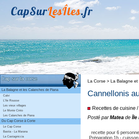
CapSur
LesÎles
.fr
La Corse > La Balagne et
La Balagne et les Calanches de Piana
Cannellonis au
Calvi
L'Ile Rousse
Les vieux villages
Recettes de cuisine / 
Le Monte Cinto
Les Calanches de Piana
Posté par
Matea
de
Îl
Du Cap Corse à Corte
Le Cap Corse
recette pour 6 personn
Bastia - La Marana
La Castagniccia
Préparation 1h - cuisso