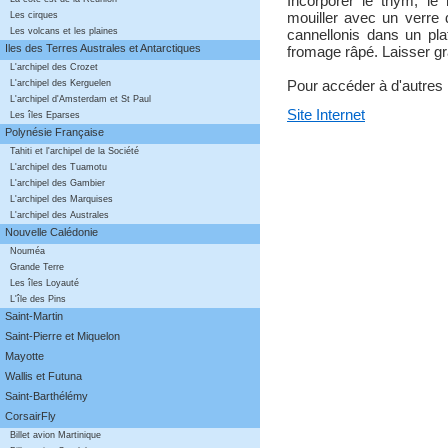
Incorporer le thym, le r
mouiller avec un verre 
Les cirques
Les volcans et les plaines
cannellonis dans un pla
Iles des Terres Australes et Antarctiques
fromage râpé. Laisser gr
L'archipel des Crozet
Pour accéder à d'autres r
L'archipel des Kerguelen
L'archipel d'Amsterdam et St Paul
Site Internet
Les îles Eparses
Polynésie Française
Tahiti et l'archipel de la Société
L'archipel des Tuamotu
L'archipel des Gambier
L'archipel des Marquises
L'archipel des Australes
Nouvelle Calédonie
Nouméa
Grande Terre
Les îles Loyauté
L'île des Pins
Saint-Martin
Saint-Pierre et Miquelon
Mayotte
Wallis et Futuna
Saint-Barthélémy
CorsairFly
Billet avion Martinique