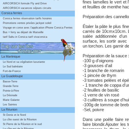
fines lamelles le vert et
AIRCORSICA formule Fly and Drive
et feuilles de menthe hac
AIRCORSICA vacances séjours circuits
Corsica ferries
Préparation des cannello
Corsica ferries réservation tarifs horaires
Promotions ventes privées jackpot soleil
Étaler la pâte le plus fi
Voyage en corse avec l'application iPhone Corsica Ferries
carrés de 10cmx10cm. Le
Bus + ferry au départ de Marseille
salée additionnée d'u
tarif Saltu in Corsica tarif vivacorsica
surface, les sortir avec 
un torchon. Les garnir de 
Préparation de la sauce 
La Martinique
-100 g d'oignons
Le Nord et sa végétation luxuriante
-3 gousses d'ail
Le Sud balnéaire
-1 branche de romarin
Fort-de-France
-1 pincée de thym
La Guadeloupe
-3 tomates pelées et ép
Basse-Terre
- 1 tranche de coppa d'u
Grande-Terre
-2 feuilles de basilic
Pointe-à-Pitre
-1 verre de vin rosé
La Désirade
-3 cuillères à soupe d'hui
Marie Galante
-100g de tomme de breb
Les Saintes
-Sel, poivre
La Réunion
St Denis et le Nord
Dans une poêle faire reve
La côte ouest de la Réunion
faire blondir.Ajouter l
St Pierre de la Réunion et le sud
La côte est de la Réunion