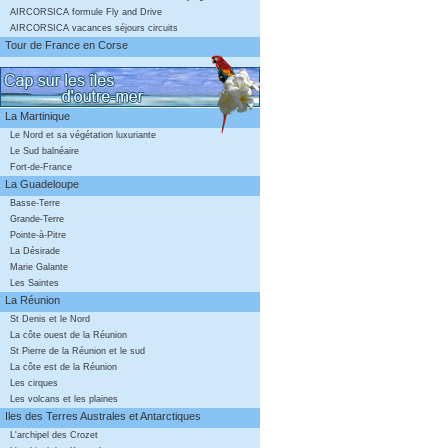
AIRCORSICA formule Fly and Drive
AIRCORSICA vacances séjours circuits
Tour de France en Corse
La Martinique
Le Nord et sa végétation luxuriante
Le Sud balnéaire
Fort-de-France
La Guadeloupe
Basse-Terre
Grande-Terre
Pointe-à-Pitre
La Désirade
Marie Galante
Les Saintes
La Réunion
St Denis et le Nord
La côte ouest de la Réunion
St Pierre de la Réunion et le sud
La côte est de la Réunion
Les cirques
Les volcans et les plaines
Iles des Terres Australes et Antarctiques
L'archipel des Crozet