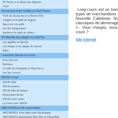
St Florent et le désert des Agriates
Corte
Long-cours est un trans
Vizzavona et les Golfes du Sud-Ouest
types de marchandises (
Forêt de Vizzavona et le Monte d'Oro
Nouvelle Calédonie. No
Cargèse et le golfe de Sagone
classiques de déménage
Ajaccio et son golfe
» : Vous chargez, nous 
Les îles Sanguinaires
cours ?
Sartène et le golfe du Valinco
De Bavella aux plages du Sud-Est
Site Internet
Les aiguilles de Bavella
Les étangs et les plages du sud-est
Aléria
L'extrême Sud de la Corse
Porto-Vecchio
Bonifacio
La forêt de l'Ospédale et l'Alta Rocca
Les îles Lavezzi
SNCM Corse
SNCM tarifs
SNCM horaires
SNCM billet de bateau
Réservation ferries
SNCM à prix canon
La Corse avec SNCM
AIRCORSICA vols réservation
AIRCORSICA votre billet avion électronique
AIRCORSICA abonnement Bleu Plus et Flying Blue