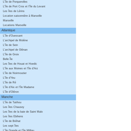
L'île de Porquerolles
L'île de Port Cros et l'île du Levant
Les îles de Lérins
Location saisonnière à Marseille
Marseille
Locations Marseille
Atlantique
L'île d'Ouessant
L'archipel de Molène
L'île de Sein
L'archipel de Glénan
L'île de Groix
Belle Île
Les îles de Houat et Hoedic
L'île aux Moines et l'île d'Arz
L'île de Noirmoutier
L'île d'Yeu
L'île de Ré
L'île d'Aix et l'île Madame
L'île d'Oléron
Manche
L'île de Tatihou
Les îles Chausey
Les îles de la baie de Saint Malo
Les îles Ebihens
L'île de Bréhat
Les sept îles
L'île Grande et l'île Milliau