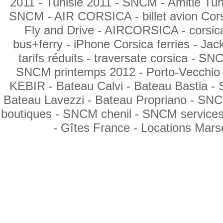
2011 -
Tunisie 2011
- SNCM
- Amitié Tun
SNCM
- AIR CORSICA -
billet avion Cor
Fly and Drive
- AIRCORSICA -
corsic
bus+ferry
- iPhone Corsica ferries -
Jack
tarifs réduits
- traversate corsica -
SNC
SNCM printemps 2012 -
Porto-Vecchio
KEBIR
- Bateau Calvi -
Bateau Bastia
-
Bateau Lavezzi
- Bateau Propriano -
SNC
boutiques -
SNCM chenil
- SNCM services
- Gîtes France -
Locations Marse