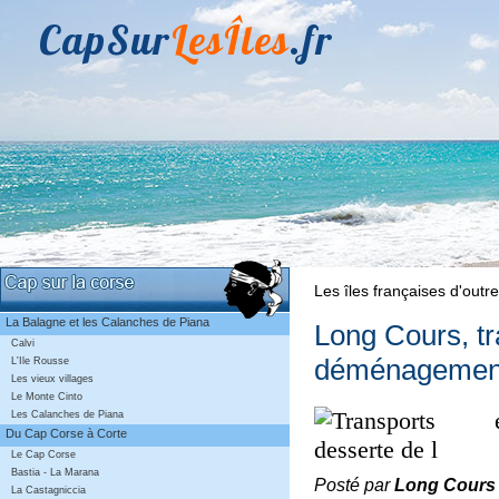
CapSur
LesÎles
.fr
Les îles françaises d'out
La Balagne et les Calanches de Piana
Long Cours, tr
Calvi
déménagemen
L'Ile Rousse
Les vieux villages
Le Monte Cinto
Les Calanches de Piana
Du Cap Corse à Corte
Le Cap Corse
Bastia - La Marana
Posté par
Long Cours
La Castagniccia