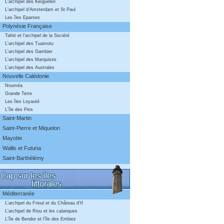
L'archipel des Kerguelen
L'archipel d'Amsterdam et St Paul
Les îles Eparses
Polynésie Française
Tahiti et l'archipel de la Société
L'archipel des Tuamotu
L'archipel des Gambier
L'archipel des Marquises
L'archipel des Australes
Nouvelle Calédonie
Nouméa
Grande Terre
Les îles Loyauté
L'île des Pins
Saint-Martin
Saint-Pierre et Miquelon
Mayotte
Wallis et Futuna
Saint-Barthélémy
Méditerranée
L'archipel du Frioul et du Château d'If
L'archipel de Riou et les calanques
L'île de Bendor et l'île des Embiez