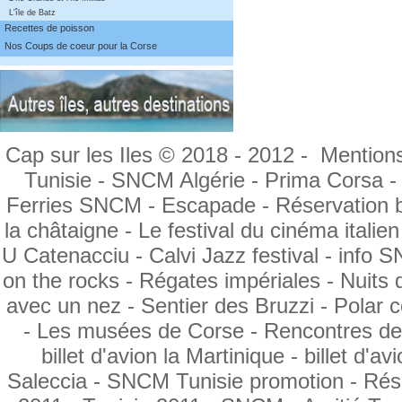
L'île de Batz
Recettes de poisson
Nos Coups de coeur pour la Corse
Cap sur les Iles © 2018 - 2012 -
Mentions
Tunisie
- SNCM Algérie -
Prima Corsa
-
Ferries SNCM -
Escapade -
Réservation 
la châtaigne -
Le festival du cinéma italien
U Catenacciu -
Calvi Jazz festival
- info 
on the rocks -
Régates impériales
- Nuits 
avec un nez
- Sentier des Bruzzi -
Polar c
-
Les musées de Corse
- Rencontres de
billet d'avion la Martinique
- billet d'a
Saleccia -
SNCM Tunisie promotion
- Ré