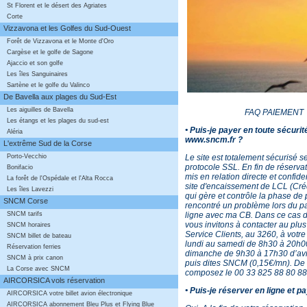
St Florent et le désert des Agriates
Corte
Vizzavona et les Golfes du Sud-Ouest
Forêt de Vizzavona et le Monte d'Oro
Cargèse et le golfe de Sagone
Ajaccio et son golfe
Les îles Sanguinaires
Sartène et le golfe du Valinco
De Bavella aux plages du Sud-Est
Les aiguilles de Bavella
FAQ PAIEMENT
Les étangs et les plages du sud-est
• Puis-je payer en toute sécurit
Aléria
www.sncm.fr ?
L'extrême Sud de la Corse
Le site est totalement sécurisé s
Porto-Vecchio
protocole SSL. En fin de réservat
Bonifacio
mis en relation directe et confide
La forêt de l'Ospédale et l'Alta Rocca
site d'encaissement de LCL (Cré
Les îles Lavezzi
qui gère et contrôle la phase de 
SNCM Corse
rencontré un problème lors du p
ligne avec ma CB. Dans ce cas d
SNCM tarifs
vous invitons à contacter au plus 
SNCM horaires
Service Clients, au 3260, à votre
SNCM billet de bateau
lundi au samedi de 8h30 à 20h00
Réservation ferries
dimanche de 9h30 à 17h30 d’avr
SNCM à prix canon
puis dites SNCM (0,15€/mn). De 
La Corse avec SNCM
composez le 00 33 825 88 80 88
AIRCORSICA vols réservation
• Puis-je réserver en ligne et p
AIRCORSICA votre billet avion électronique
AIRCORSICA abonnement Bleu Plus et Flying Blue