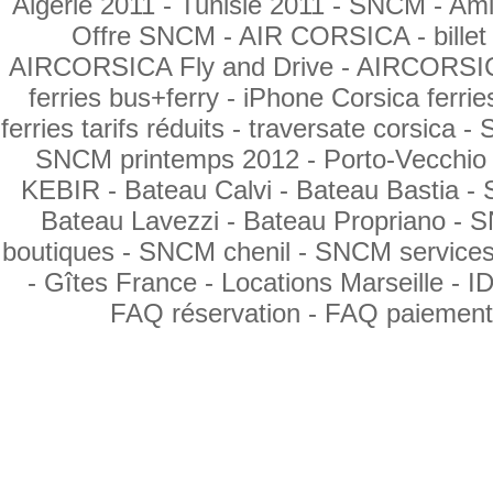
Algérie 2011 -
Tunisie 2011
- SNCM
- Ami
Offre SNCM
- AIR CORSICA -
bille
AIRCORSICA Fly and Drive
- AIRCORSI
ferries bus+ferry
- iPhone Corsica ferrie
ferries tarifs réduits
- traversate corsica -
SNCM printemps 2012 -
Porto-Vecchio
KEBIR
- Bateau Calvi -
Bateau Bastia
-
Bateau Lavezzi
- Bateau Propriano -
S
boutiques -
SNCM chenil
- SNCM services
- Gîtes France -
Locations Marseille
- 
FAQ réservation
- FAQ paiement