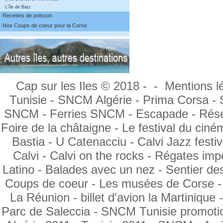
L'île de Batz
Recettes de poisson
Nos Coups de coeur pour la Corse
Cap sur les Iles © 2018 - -
Mentions l
Tunisie
- SNCM Algérie -
Prima Corsa
-
SNCM
- Ferries SNCM -
Escapade -
Rése
Foire de la châtaigne -
Le festival du ciném
Bastia -
U Catenacciu -
Calvi Jazz festiv
Calvi
- Calvi on the rocks -
Régates impé
Latino -
Balades avec un nez
- Sentier de
Coups de coeur -
Les musées de Corse
La Réunion -
billet d'avion la Martinique
Parc de Saleccia -
SNCM Tunisie promoti