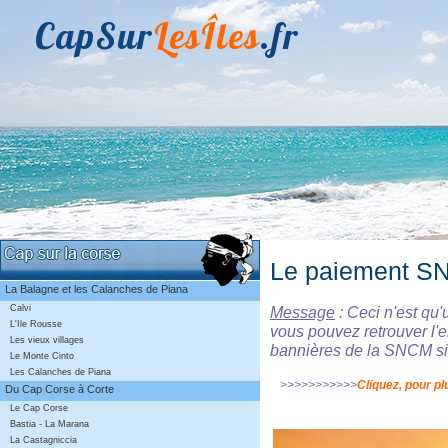
CapSur
LesÎles
.fr
Le paiement 
La Balagne et les Calanches de Piana
Message
: Ceci n'est qu
Calvi
L'Ile Rousse
vous pouvez retrouver l'
Les vieux villages
bannières de la SNCM sit
Le Monte Cinto
Les Calanches de Piana
>>>>>>>>>>>
Cliquez, pour pl
Du Cap Corse à Corte
Le Cap Corse
Bastia - La Marana
La Castagniccia