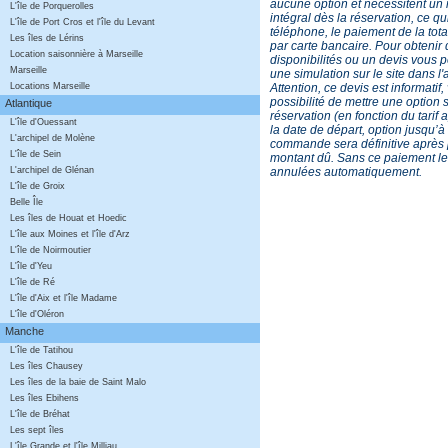
aucune option et nécessitent un
L'île de Porquerolles
intégral dès la réservation, ce qu
L'île de Port Cros et l'île du Levant
téléphone, le paiement de la total
Les îles de Lérins
par carte bancaire. Pour obtenir
Location saisonnière à Marseille
disponibilités ou un devis vous p
Marseille
une simulation sur le site dans l'
Attention, ce devis est informatif
Locations Marseille
possibilité de mettre une option 
Atlantique
réservation (en fonction du tarif 
L'île d'Ouessant
la date de départ, option jusqu’à 
L'archipel de Molène
commande sera définitive après
L'île de Sein
montant dû. Sans ce paiement le
annulées automatiquement.
L'archipel de Glénan
L'île de Groix
Belle Île
Les îles de Houat et Hoedic
L'île aux Moines et l'île d'Arz
L'île de Noirmoutier
L'île d'Yeu
L'île de Ré
L'île d'Aix et l'île Madame
L'île d'Oléron
Manche
L'île de Tatihou
Les îles Chausey
Les îles de la baie de Saint Malo
Les îles Ebihens
L'île de Bréhat
Les sept îles
L'île Grande et l'île Milliau