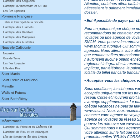
L'archipel des Kerguelen
Attention, certaines offres tarifai
L'archipel d'Amsterdam et St Paul
nécessitent le paiement immédiat
Les îles Eparses
dossier.
Polynésie Française
• Est-il possible de payer par 
Tahiti et l'archipel de la Société
L'archipel des Tuamotu
Pour un paiement par chèque n
L'archipel des Gambier
recommandons de contacter vot
voyages ou une agence de voya
L'archipel des Marquises
SNCM. Vous pouvez les retrouve
L'archipel des Australes
www.sncm.fr, rubrique Qui somm
Nouvelle Calédonie
agences. Nous attirons votre atten
Nouméa
que certaines offres promotionne
Grande Terre
n'autorisent aucune option et né
règlement intégral dès la réserva
Les îles Loyauté
implique, par téléphone, le paie
L'île des Pins
totalité du billet par carte bancair
Saint-Martin
Saint-Pierre et Miquelon
• Acceptez-vous les chèques 
Mayotte
Sous conditions, les chèques va
Wallis et Futuna
acceptés uniquement sur les tra
réseau Corse et n'ouvrent droit 
Saint-Barthélémy
avantage supplémentaire. Le pa
chèque vacances ne peut se fair
www.sncm.fr Nous vous recomm
contacter votre agence de voya
agence de voyages du réseau 
Méditerranée
pouvez les retrouver sur www.snc
L'archipel du Frioul et du Château d'If
Qui sommes nous > nos agences.
votre attention sur le fait que nos
L'archipel de Riou et les calanques
promotionnelles "PRIMA CORSA" 
L'île de Bendor et l'île des Embiez