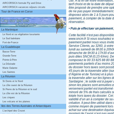
Oui. A la fin de votre réservation
AIRCORSICA formule Fly and Drive
tarif choisi et de la date de dépar
être proposé de prendre une opt
AIRCORSICA vacances séjours circuits
de ne pas payer immédiatement
Tour de France en Corse
disposez alors de 1 à 5 jours pou
paiement, à compter de la date d
réservation.
• Puis-je effectuer un paiement 
La Martinique
Le Nord et sa végétation luxuriante
Cette facilité n'est pas disponible
www.sncm.fr Si vous souhaitez e
Le Sud balnéaire
paiement partiel nous vous invit
Fort-de-France
Service Clients, au 3260, à votre
La Guadeloupe
lundi au samedi de 8h30 à 20h00
Basse-Terre
dimanche de 9h30 à 17h30 d’avr
Grande-Terre
puis dites SNCM (0,15 €/mn). De 
composez le 00 33 825 88 80 88
Pointe-à-Pitre
paiements partiels d’au moins 
La Désirade
du dossier hors taxes sont possi
Marie Galante
45 jours de la traversée aller (su
Les Saintes
d’Algérie et de Tunisie) et à plus
La Réunion
la traversée aller sur les lignes 
Sardaigne ; le solde est à payer
St Denis et le Nord
sinon les places sont annulées e
La côte ouest de la Réunion
versement partiel est transformé 
St Pierre de la Réunion et le sud
minoré de 5% de frais calculés su
La côte est de la Réunion
totale hors taxes du dossier. Cet
Les cirques
validité d’un an à compter de sa
Les volcans et les plaines
création. Il peut être utilisé dans
Iles des Terres Australes et Antarctiques
comme moyen de paiement lors 
achat sur une destination équiva
L'archipel des Crozet
montant de l’avoir n’est pas rem